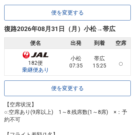
便を変更する
復路
2026年08月31日（月）
小松
→
帯広
便名
出発
到着
空席
小松
帯広
182便
07:35
15:25
乗継便あり
便を変更する
【空席状況】
○:空席あり(9席以上) 1～8:残席数(1～8席) ×：予
約不可
【フライト差額/1名】