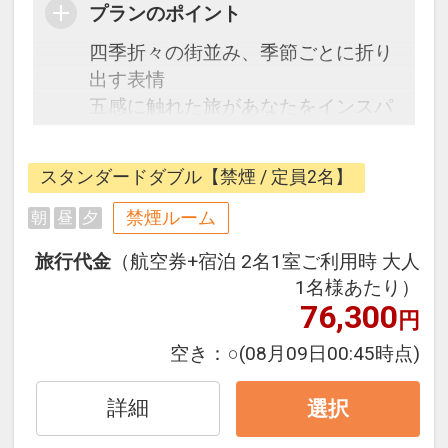
プランのポイント
四季折々の街並み、季節ごとに折り
出す表情
五感に触れた旅があなたをインスパ
イアする「ホテル・トリフィート金
沢」
スタンダードダブル【禁煙 / 定員2名】
金沢駅から徒歩4分とアクセス抜
群。
禁煙ルーム
朝
昼
夕
旅行代金
（航空券+宿泊 2名1室ご利用時 大人
1名様あたり）
76,300
円
空き：
○
(08月09日00:45時点)
詳細
選択