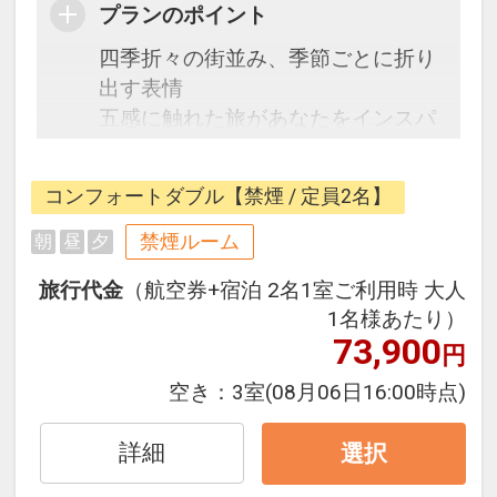
プランのポイント
四季折々の街並み、季節ごとに折り
出す表情
五感に触れた旅があなたをインスパ
イアする「ホテル・トリフィート金
沢」
コンフォートダブル【禁煙 / 定員2名】
金沢駅から徒歩4分とアクセス抜
群。
禁煙ルーム
朝
昼
夕
旅行代金
（航空券+宿泊 2名1室ご利用時 大人
1名様あたり）
73,900
円
空き：
3室
(08月06日16:00時点)
詳細
選択