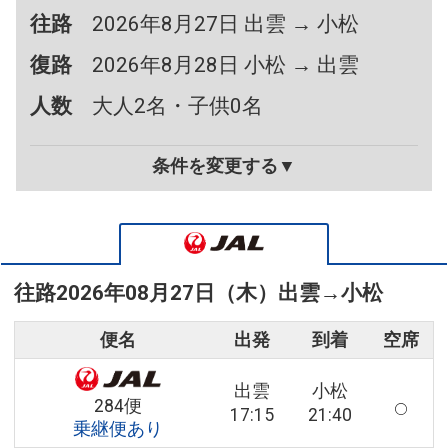
往路
2026年8月27日 出雲 → 小松
復路
2026年8月28日 小松 → 出雲
人数
大人2名・子供0名
条件を変更する▼
往路
2026年08月27日（木）
出雲
→
小松
便名
出発
到着
空席
出雲
小松
284便
17:15
21:40
乗継便あり