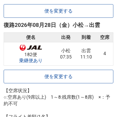
便を変更する
復路
2026年08月28日（金）
小松
→
出雲
便名
出発
到着
空席
小松
出雲
4
182便
07:35
11:10
乗継便あり
便を変更する
【空席状況】
○:空席あり(9席以上) 1～8:残席数(1～8席) ×：予
約不可
【フライト差額/1名】