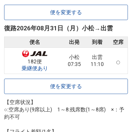
便を変更する
復路
2026年08月31日（月）
小松
→
出雲
便名
出発
到着
空席
小松
出雲
182便
07:35
11:10
乗継便あり
便を変更する
【空席状況】
○:空席あり(9席以上) 1～8:残席数(1～8席) ×：予
約不可
【フライト差額/1名】