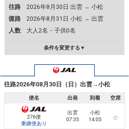
往路
2026年8月30日 出雲 → 小松
復路
2026年8月31日 小松 → 出雲
人数
大人2名・子供0名
条件を変更する▼
往路
2026年08月30日（日）
出雲
→
小松
便名
出発
到着
空席
出雲
小松
276便
07:35
14:05
乗継便あり