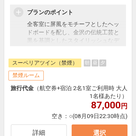
プランのポイント
全客室に屏風をモチーフとしたヘッ
ドボードを配し、金沢の伝統工芸と
黒を基調としたスタイリッシュなデ
ザインを融合。
全室大型テレビ、レインシャワーの
スーペリアツイン（禁煙）
朝
昼
夕
ついたバスルームを備え、機能性だ
けでなく優雅な気分を味わえる、安
禁煙ルーム
らぎの空間を創り上げています。
旅行代金
（航空券+宿泊 2名1室ご利用時 大人
1名様あたり）
近江町市場や金沢譲公園も徒歩圏内
87,000
円
という金沢観光の中心地にたたずむ
ラグジュアリーホテル。
空き：
○
(08月09日22:30時点)
お部屋は全室32平米以上。
チェックインからチェックアウト
詳細
選択