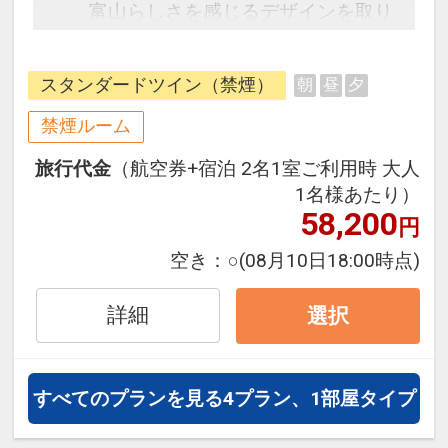
富山らしさを感じるデザインを取り
入れた客室は、旅のわくわく感と、
まるで自然に囲まれているような安
スタンダードツイン（禁煙）
朝
昼
夕
らぎを感じていただけます。
禁煙ルーム
旅行代金
（航空券+宿泊 2名1室ご利用時 大人
1名様あたり）
58,200
円
空き：
○
(08月10日18:00時点)
詳細
選択
すべてのプランを見る
4プラン、1部屋タイプ