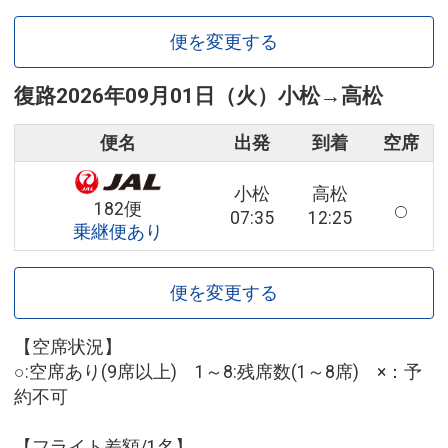
便を変更する
復路
2026年09月01日（火）
小松
→
高松
便名
出発
到着
空席
小松
高松
182便
07:35
12:25
乗継便あり
便を変更する
【空席状況】
○:空席あり(9席以上) 1～8:残席数(1～8席) ×：予
約不可
【フライト差額/1名】