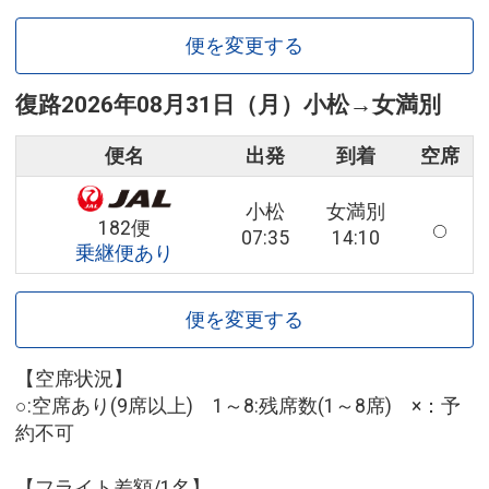
便を変更する
復路
2026年08月31日（月）
小松
→
女満別
便名
出発
到着
空席
小松
女満別
182便
07:35
14:10
乗継便あり
便を変更する
【空席状況】
○:空席あり(9席以上) 1～8:残席数(1～8席) ×：予
約不可
【フライト差額/1名】