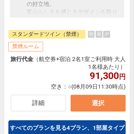
の好立地。
富山らしさを感じるデザインを取り
入れた客室は、旅のわくわく感と、
まるで自然に囲まれているような安
スタンダードツイン（禁煙）
朝
昼
夕
らぎを感じていただけます。
禁煙ルーム
旅行代金
（航空券+宿泊 2名1室ご利用時 大人
1名様あたり）
91,300
円
空き：
○
(08月09日11:30時点)
詳細
選択
すべてのプランを見る
4プラン、1部屋タイプ