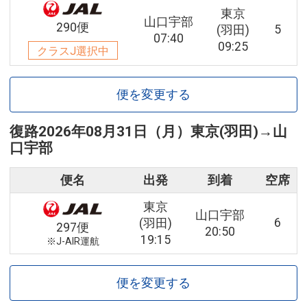
東京
山口宇部
290便
5
(羽田)
07:40
09:25
クラスJ選択中
便を変更する
復路
2026年08月31日（月）
東京(羽田)
→
山
口宇部
便名
出発
到着
空席
東京
山口宇部
6
(羽田)
297便
20:50
19:15
※J-AIR運航
便を変更する