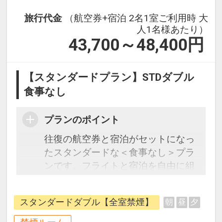
旅行代金
（航空券+宿泊 2名1室ご利用時 大
人1名様あたり）
43,700～48,400
円
【スタンダードプラン】STDダブル
食事なし
プランのポイント
往復の航空券と宿泊がセットになっ
たスタンダードな＜食事なし＞プラ
ンです。フライトと宿泊を自由に組
み合わせできるダイナミックパッケ
ージだから、一都市滞在はもちろん
スタンダードダブル【全室禁煙】
朝
昼
夕
周遊旅行にも最適！
旅行期間中の1泊だけの宿泊や延