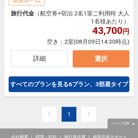
禁煙ルーム
泊・飛び泊なども自由自在です。
旅行代金
（航空券+宿泊 2名1室ご利用時 大人
フライトは、安心のJAL（または
1名様あたり）
JALグループ）確約！フライトマイ
43,700
円
ル50%貯まります。
オプションでレンタカーや現地交
空き：
2室
(08月09日14:30時点)
通・体験プランなどの追加（同時予
約）が可能なプランもございます。
詳細
選択
すべてのプランを見る
6プラン、3部屋タイプ
1
ページTOP
会社概要
標識・約款
旅行条件書
画面共有サポート