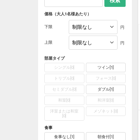
検索
価格（大人1名様あたり）
下限
円
上限
円
部屋タイプ
シングル
[
0
]
ツイン
[
1
]
トリプル
[
0
]
フォース
[
0
]
セミダブル
[
0
]
ダブル
[
1
]
和室
[
0
]
和洋室
[
0
]
洋室または和室
メゾネット
[
0
]
[
0
]
食事
食事なし
[
1
]
朝食付
[
1
]