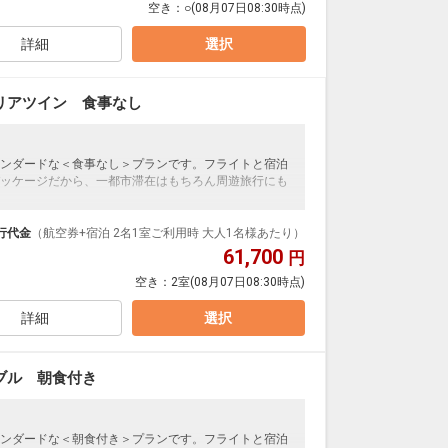
空き：
○
(08月07日08:30時点)
詳細
選択
リアツイン 食事なし
ンダードな＜食事なし＞プランです。フライトと宿泊
ッケージだから、一都市滞在はもちろん周遊旅行にも
泊なども自由自在です。
ループ）確約！フライトマイル50%貯まります。
行代金
（航空券+宿泊 2名1室ご利用時 大人1名様あたり）
プランなどの追加（同時予約）が可能なプランもござ
61,700
円
空き：
2室
(08月07日08:30時点)
詳細
選択
ブル 朝食付き
ンダードな＜朝食付き＞プランです。フライトと宿泊