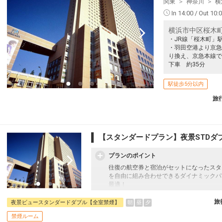
関東
神奈川
横
東京(羽田)
(新千歳)
2
+16,500円
18:55
520便
In 14:00 / Out 10:
17:15
クラスJを利用する
― 円
横浜市中区桜木町1-
・JR線「桜木町」
札幌
東京(羽田)
・羽田空港より京急
(新千歳)
+24,700円
り換え、京急本線で
19:40
522便
17:55
下車 約35分
クラスJを利用する
― 円
駅徒歩5分以内
札幌
東京(羽田)
(新千歳)
6
+15,500円
旅
20:50
524便
19:10
クラスJを利用する
― 円
札幌
【スタンダードプラン】夜景STDダ
東京(羽田)
(新千歳)
+14,300円
21:55
526便
20:15
プランのポイント
クラスJを利用する
+26,100円
往復の航空券と宿泊がセットになったスタ
を自由に組み合わせできるダイナミックパ
札幌
東京(羽田)
最適！
(新千歳)
4
+6,900円
22:55
528便
旅行期間中の1泊だけの宿泊や延泊・飛び
21:10
フライトは、安心のJAL（またはJALグ
旅
朝
昼
夕
夜景ビュースタンダードダブル【全室禁煙】
クラスJを利用する
+9,500円
オプションでレンタカーや現地交通・体験
2
禁煙ルーム
います。