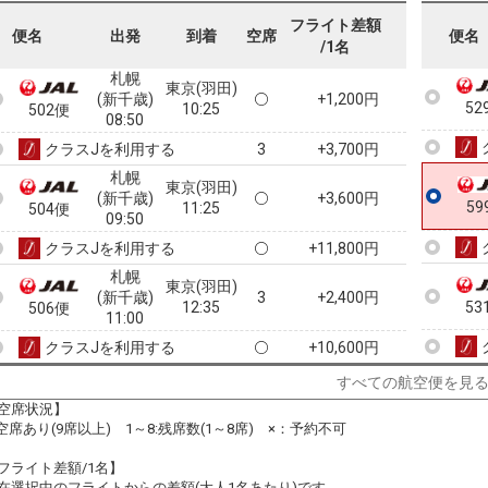
09:15
52
500便
07:40
フライト差額
便名
出発
到着
空席
便名
/1名
クラスJを利用する
+10,600円
札幌
東京(羽田)
(新千歳)
+1,200円
52
10:25
502便
08:50
クラスJを利用する
+3,700円
3
札幌
東京(羽田)
(新千歳)
+3,600円
59
11:25
504便
09:50
クラスJを利用する
+11,800円
札幌
東京(羽田)
(新千歳)
3
+2,400円
12:35
53
506便
11:00
クラスJを利用する
+10,600円
札幌
すべての航空便を見
東京(羽田)
(新千歳)
+8,100円
13:05
508便
空席状況】
11:25
:空席あり(9席以上) 1～8:残席数(1～8席) ×：予約不可
クラスJを利用する
+10,600円
4
フライト差額/1名】
札幌
東京(羽田)
在選択中のフライトからの差額(大人1名あたり)です。