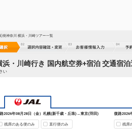
51
51
珠)発神奈川 横浜・川崎ツアー一覧
52
横浜・川崎行き 国内航空券+宿泊 交通宿泊
さい
52
札幌
東京(羽田)
(新千歳)
+0円
09:10
52
590便
07:35
路
2026年08月28日（金）
札幌(新千歳・丘珠)
→
東京(羽田)
復路
202
クラスJを利用する
+10,600円
5
残席のある便のみ
直行便のみ
残席
札幌
東京(羽田)
(新千歳)
選択中