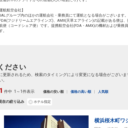
(新千歳)
5
+8,100円
14:30
510便
12:50
運航航空会社】
クラスJを利用する
+26,100円
6
JALグループ内のほかの運航会社・乗務員にて運航となる場合がございます
FDA(フジドリームエアラインズ)、AMX(天草エアライン)の記載がある便は、提
札幌
東京(羽田)
航便（コードシェア便）です。提携航空会社(FDA・AMX)の機材および乗
(新千歳)
+15,500円
15:40
す。
512便
14:05
クラスJを利用する
+38,500円
3
札幌
東京(羽田)
(新千歳)
+20,600円
16:55
514便
15:15
ください
クラスJを利用する
+40,100円
に更新されるため、検索のタイミングにより変更になる場合がございま
札幌
東京(羽田)
い。
(新千歳)
+16,500円
17:40
516便
16:00
1
件中
1～1件表示
価格の安い順
価格の高い順
人気順
クラスJを利用する
+40,100円
札幌
現在の絞り込み
ホテル指定
東京(羽田)
(新千歳)
6
+16,500円
18:45
518便
17:00
クラスJを利用する
― 円
横浜桜木町ワ
札幌