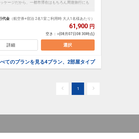
ッケージだから、一都市滞在はもちろん周遊旅行にも
泊なども自由自在です。
ループ）確約！フライトマイル50%貯まります。
行代金
（航空券+宿泊 2名1室ご利用時 大人1名様あたり）
プランなどの追加（同時予約）が可能なプランもござ
61,900
円
空き：
○
(08月07日08:30時点)
詳細
選択
べてのプランを見る
4プラン、2部屋タイプ
1