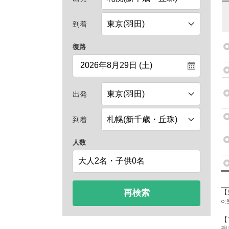
到着
復路
出発
到着
人数
再検索
【
○
【
現