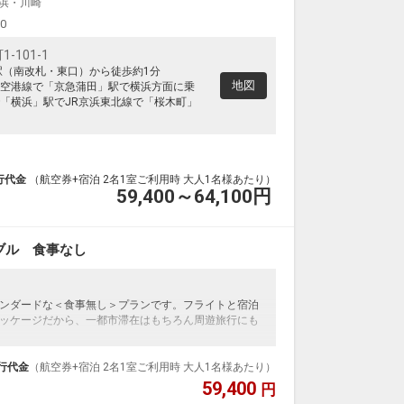
浜・川崎
00
101-1
駅（南改札・東口）から徒歩約1分
地図
空港線で「京急蒲田」駅で横浜方面に乗
「横浜」駅でJR京浜東北線で「桜木町」
行代金
（航空券+宿泊 2名1室ご利用時 大人1名様あたり）
59,400～64,100
円
ブル 食事なし
ンダードな＜食事無し＞プランです。フライトと宿泊
ッケージだから、一都市滞在はもちろん周遊旅行にも
泊なども自由自在です。
ループ）確約！フライトマイル50%貯まります。
行代金
（航空券+宿泊 2名1室ご利用時 大人1名様あたり）
プランなどの追加（同時予約）が可能なプランもござ
59,400
円