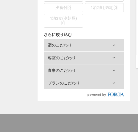
夕食付
[
0
]
1泊2食(夕朝)
[
0
]
1泊3食(夕朝昼)
[
0
]
さらに絞り込む
宿のこだわり
客室のこだわり
食事のこだわり
プランのこだわり