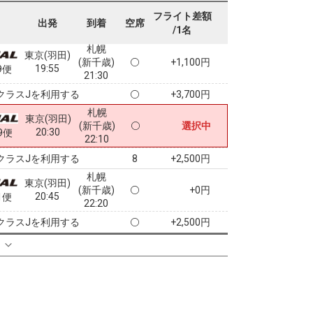
18:40
7便
20:15
フライト差額
出発
到着
空席
/1名
クラスJを利用する
+3,700円
札幌
東京(羽田)
(新千歳)
+1,100円
19:55
9便
21:30
クラスJを利用する
+3,700円
札幌
東京(羽田)
(新千歳)
選択中
20:30
9便
22:10
クラスJを利用する
+2,500円
8
札幌
東京(羽田)
(新千歳)
+0円
20:45
1便
22:20
クラスJを利用する
+2,500円
る