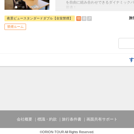
を自由に組み合わせできるダイナミックパ
最適！
旅行期間中の1泊だけの宿泊や延泊・飛び
フライトは、安心のJAL（またはJALグ
旅
朝
昼
夕
夜景ビュースタンダードダブル【全室禁煙】
オプションでレンタカーや現地交通・体験
禁煙ルーム
います。
す
会社概要
標識・約款
旅行条件書
画面共有サポート
©ORION-TOUR All Rights Reserved.