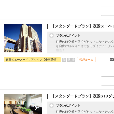
札幌
東京(羽田)
(新千歳)
+1,300円
23:05
530便
21:20
クラスJを利用する
+24,900円
【スタンダードプラン】夜景スーペ
プランのポイント
往復の航空券と宿泊がセットになったスタ
を自由に組み合わせできるダイナミックパ
最適！
旅行期間中の1泊だけの宿泊や延泊・飛び
フライトは、安心のJAL（またはJALグ
旅
朝
昼
夕
夜景ビュースーペリアツイン【全室禁煙】
禁煙ルーム
オプションでレンタカーや現地交通・体験
います。
【スタンダードプラン】夜景STDダ
プランのポイント
往復の航空券と宿泊がセットになったスタ