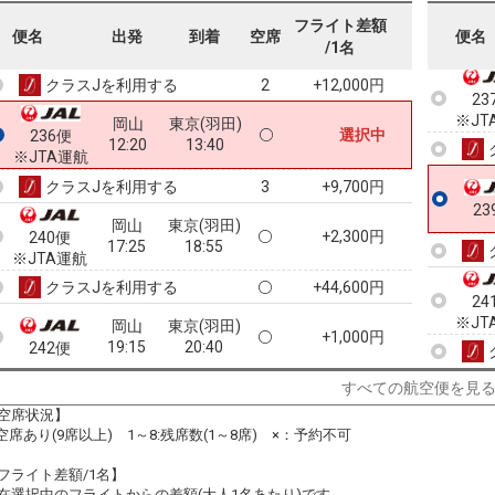
※JT
岡山
東京(羽田)
フライト差額
+2,300円
便名
出発
到着
空席
便名
10:00
11:20
234便
/1名
クラスJを利用する
+12,000円
2
23
※JT
岡山
東京(羽田)
選択中
236便
12:20
13:40
※JTA運航
クラスJを利用する
+9,700円
3
23
岡山
東京(羽田)
+2,300円
240便
17:25
18:55
※JTA運航
クラスJを利用する
+44,600円
24
※JT
岡山
東京(羽田)
+1,000円
19:15
20:40
242便
クラスJを利用する
+22,500円
6
すべての航空便を見
空席状況】
:空席あり(9席以上) 1～8:残席数(1～8席) ×：予約不可
フライト差額/1名】
在選択中のフライトからの差額(大人1名あたり)です。