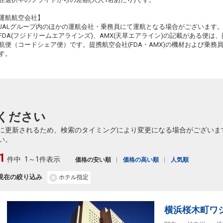
運航航空会社】
JALグループ内のほかの運航会社・乗務員にて運航となる場合がございます
FDA(フジドリームエアラインズ)、AMX(天草エアライン)の記載がある便は、提
航便（コードシェア便）です。提携航空会社(FDA・AMX)の機材および乗
す。
ください
に更新されるため、検索のタイミングにより変更になる場合がございま
い。
1
件中
1～1件表示
価格の安い順
価格の高い順
人気順
現在の絞り込み
ホテル指定
横浜桜木町ワ