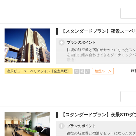
【スタンダードプラン】夜景スーペ
プランのポイント
往復の航空券と宿泊がセットになったスタ
を自由に組み合わせできるダイナミックパ
最適！
旅行期間中の1泊だけの宿泊や延泊・飛び
フライトは、安心のJAL（またはJALグ
旅
朝
昼
夕
夜景ビュースーペリアツイン【全室禁煙】
禁煙ルーム
オプションでレンタカーや現地交通・体験
います。
【スタンダードプラン】夜景STDダ
プランのポイント
往復の航空券と宿泊がセットになったスタ