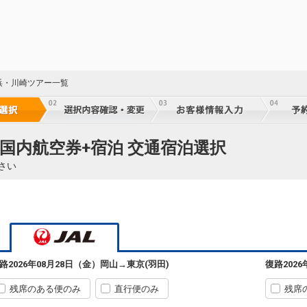
浜・川崎ツアー一覧
 国内航空券+宿泊 交通宿泊選択
さい
23
岡山
東京(羽田)
路
2026年08月28日（金）
岡山
→
東京(羽田)
復路
202
+4,700円
232便
07:05
08:25
※JTA運航
残席のある便のみ
直行便のみ
残席
クラスJを利用する
+9,700円
3
23