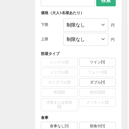
検索
価格（大人1名様あたり）
下限
円
上限
円
部屋タイプ
シングル
[
0
]
ツイン
[
1
]
トリプル
[
0
]
フォース
[
0
]
セミダブル
[
0
]
ダブル
[
1
]
和室
[
0
]
和洋室
[
0
]
洋室または和室
メゾネット
[
0
]
[
0
]
食事
食事なし
[
1
]
朝食付
[
1
]