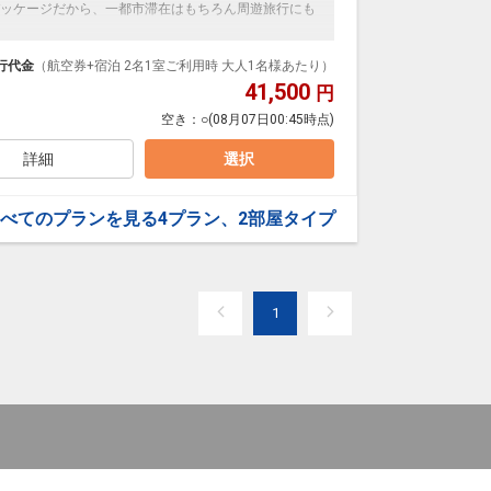
ッケージだから、一都市滞在はもちろん周遊旅行にも
泊なども自由自在です。
ループ）確約！フライトマイル50%貯まります。
行代金
（航空券+宿泊 2名1室ご利用時 大人1名様あたり）
プランなどの追加（同時予約）が可能なプランもござ
41,500
円
空き：
○
(08月07日00:45時点)
詳細
選択
べてのプランを見る
4プラン、2部屋タイプ
1