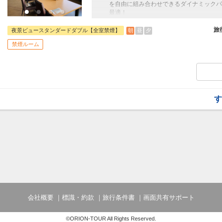
を自由に組み合わせできるダイナミックパ
最適！
旅行期間中の1泊だけの宿泊や延泊・飛び
フライトは、安心のJAL（またはJALグ
旅
朝
昼
夕
夜景ビュースタンダードダブル【全室禁煙】
オプションでレンタカーや現地交通・体験
禁煙ルーム
います。
す
会社概要
標識・約款
旅行条件書
画面共有サポート
©ORION-TOUR All Rights Reserved.