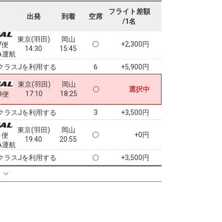
10:20
11:35
A運航
フライト差額
出発
到着
空席
/1名
クラスJを利用する
+5,900円
8
東京(羽田)
岡山
+2,300円
7便
14:30
15:45
A運航
クラスJを利用する
+5,900円
6
東京(羽田)
岡山
選択中
17:10
18:25
9便
クラスJを利用する
+3,500円
3
東京(羽田)
岡山
+0円
1便
19:40
20:55
A運航
クラスJを利用する
+3,500円
る