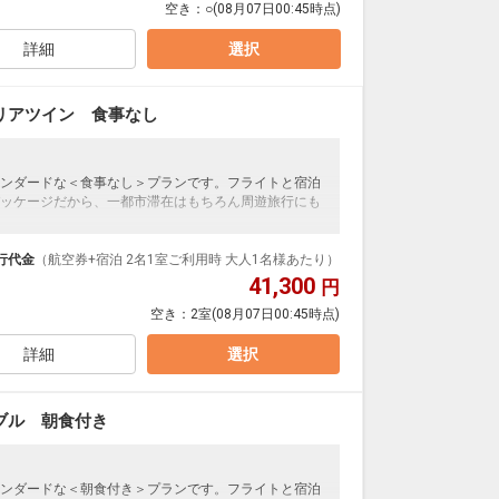
空き：
○
(08月07日00:45時点)
詳細
選択
リアツイン 食事なし
ンダードな＜食事なし＞プランです。フライトと宿泊
ッケージだから、一都市滞在はもちろん周遊旅行にも
泊なども自由自在です。
ループ）確約！フライトマイル50%貯まります。
行代金
（航空券+宿泊 2名1室ご利用時 大人1名様あたり）
プランなどの追加（同時予約）が可能なプランもござ
41,300
円
空き：
2室
(08月07日00:45時点)
詳細
選択
ブル 朝食付き
ンダードな＜朝食付き＞プランです。フライトと宿泊