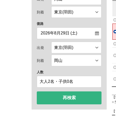
到着
復路
出発
到着
人数
再検索
【
○
【
現