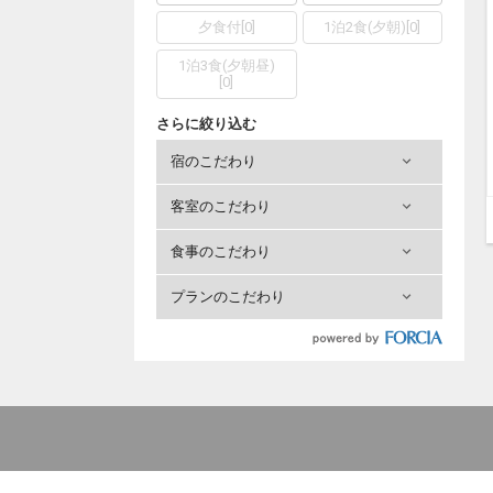
夕食付
[
0
]
1泊2食(夕朝)
[
0
]
1泊3食(夕朝昼)
[
0
]
さらに絞り込む
宿のこだわり
客室のこだわり
食事のこだわり
プランのこだわり