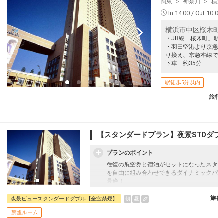
関東
神奈川
横
In 14:00 / Out 10:
横浜市中区桜木町1-
・JR線「桜木町」
・羽田空港より京急
り換え、京急本線で
下車 約35分
駅徒歩5分以内
旅
【スタンダードプラン】夜景STDダ
プランのポイント
往復の航空券と宿泊がセットになったスタ
を自由に組み合わせできるダイナミックパ
最適！
旅行期間中の1泊だけの宿泊や延泊・飛び
フライトは、安心のJAL（またはJALグ
旅
朝
昼
夕
夜景ビュースタンダードダブル【全室禁煙】
オプションでレンタカーや現地交通・体験
禁煙ルーム
います。