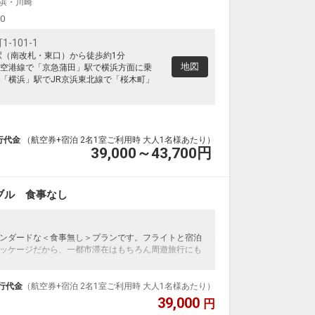
浜・川崎
00
101-1
駅（南改札・東口）から徒歩約1分
地図
空港線で「京急蒲田」駅で横浜方面に乗
「横浜」駅でJR京浜東北線で「桜木町」
行代金
（航空券+宿泊 2名1室ご利用時 大人1名様あたり）
39,000～43,700
円
ブル 食事なし
ンダードな＜食事無し＞プランです。フライトと宿泊
ッケージだから、一都市滞在はもちろん周遊旅行にも
泊なども自由自在です。
ループ）確約！フライトマイル50%貯まります。
行代金
（航空券+宿泊 2名1室ご利用時 大人1名様あたり）
プランなどの追加（同時予約）が可能なプランもござ
39,000
円