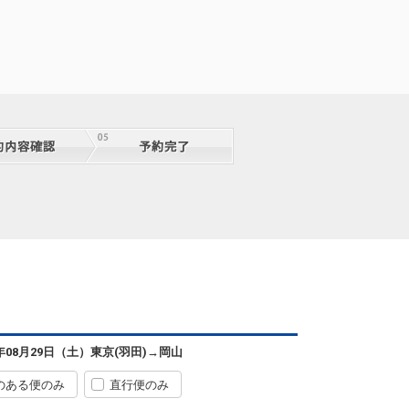
東京(羽田)
岡山
+0円
08:05
09:20
1便
6年08月29日（土）
東京(羽田)
→
岡山
クラスJを利用する
+3,500円
4
のある便のみ
直行便のみ
東京(羽田)
岡山
+3,300円
3便