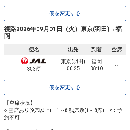
便を変更する
復路
2026年09月01日（火）
東京(羽田)
→
福
岡
便名
出発
到着
空席
東京(羽田)
福岡
06:25
08:10
303便
便を変更する
【空席状況】
○:空席あり(9席以上) 1～8:残席数(1～8席) ×：予
約不可