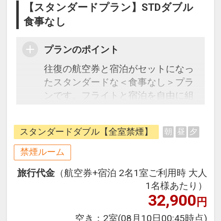
【スタンダードプラン】STDダブル
食事なし
プランのポイント
往復の航空券と宿泊がセットになっ
たスタンダードな＜食事なし＞プラ
ンです。フライトと宿泊を自由に組
み合わせできるダイナミックパッケ
ージだから、一都市滞在はもちろん
スタンダードダブル【全室禁煙】
朝
昼
夕
周遊旅行にも最適！
旅行期間中の1泊だけの宿泊や延
禁煙ルーム
泊・飛び泊なども自由自在です。
旅行代金
（航空券+宿泊 2名1室ご利用時 大人
フライトは、安心のJAL（または
1名様あたり）
JALグループ）確約！フライトマイ
32,900
円
ル50%貯まります。
オプションでレンタカーや現地交
空き：
2室
(08月10日00:45時点)