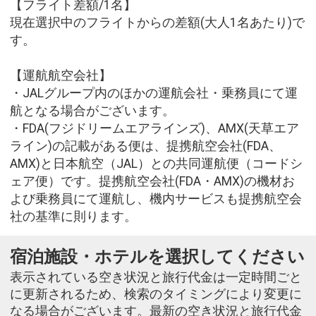
【フライト差額/1名】
現在選択中のフライトからの差額(大人1名あたり)で
す。
【運航航空会社】
・JALグループ内のほかの運航会社・乗務員にて運
航となる場合がございます。
・FDA(フジドリームエアラインズ)、AMX(天草エア
ライン)の記載がある便は、提携航空会社(FDA、
AMX)と日本航空（JAL）との共同運航便（コードシ
ェア便）です。提携航空会社(FDA・AMX)の機材お
よび乗務員にて運航し、機内サービスも提携航空会
社の基準に則ります。
宿泊施設・ホテルを選択してください
表示されている空き状況と旅行代金は一定時間ごと
に更新されるため、検索のタイミングにより変更に
なる場合がございます。最新の空き状況と旅行代金