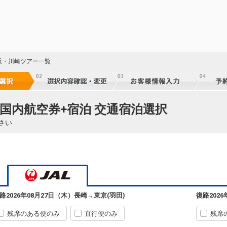
浜・川崎ツアー一覧
 国内航空券+宿泊 交通宿泊選択
さい
60
60
路
2026年08月27日（木）
長崎
→
東京(羽田)
復路
202
残席のある便のみ
直行便のみ
残席