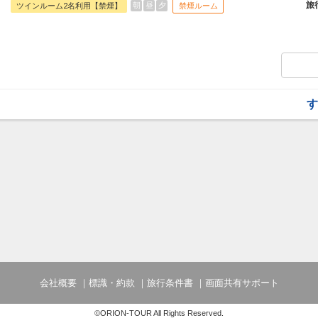
オプションでレンタカーや現地交通・体験
旅
朝
昼
夕
ツインルーム2名利用【禁煙】
禁煙ルーム
います。
す
会社概要
標識・約款
旅行条件書
画面共有サポート
©ORION-TOUR All Rights Reserved.