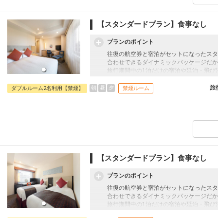
【スタンダードプラン】食事なし
プランのポイント
往復の航空券と宿泊がセットになったスタ
合わせできるダイナミックパッケージだか
旅行期間中の1泊だけの宿泊や延泊・飛び
フライトは、安心のJAL（またはJALグ
オプションでレンタカーや現地交通・体験
旅
朝
昼
夕
ダブルルーム2名利用【禁煙】
禁煙ルーム
います。
【スタンダードプラン】食事なし
プランのポイント
往復の航空券と宿泊がセットになったスタ
合わせできるダイナミックパッケージだか
旅行期間中の1泊だけの宿泊や延泊・飛び
フライトは、安心のJAL（またはJALグ