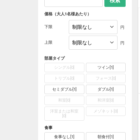
検索
価格（大人1名様あたり）
下限
円
上限
円
部屋タイプ
シングル
[
0
]
ツイン
[
1
]
トリプル
[
0
]
フォース
[
0
]
セミダブル
[
1
]
ダブル
[
1
]
和室
[
0
]
和洋室
[
0
]
洋室または和室
メゾネット
[
0
]
[
0
]
食事
食事なし
[
1
]
朝食付
[
1
]