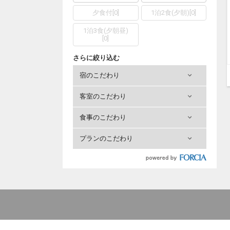
夕食付
[
0
]
1泊2食(夕朝)
[
0
]
1泊3食(夕朝昼)
[
0
]
さらに絞り込む
宿のこだわり
客室のこだわり
食事のこだわり
プランのこだわり