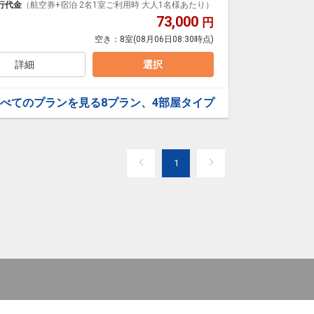
プランなどの追加（同時予約）が可能なプランもござ
行代金
（航空券+宿泊 2名1室ご利用時 大人1名様あたり）
73,000
円
空き：
8室
(08月06日08:30時点)
詳細
選択
べてのプランを見る
8プラン、4部屋タイプ
1