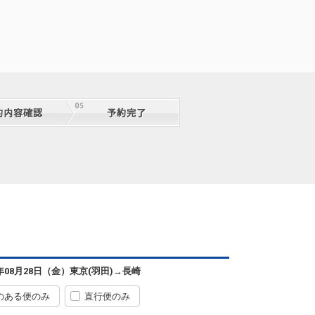
東京(羽田)
長崎
6
+13,600円
07:30
09:15
5便
クラスJを利用する
+36,900円
7
東京(羽田)
長崎
+9,600円
10:05
11:55
7便
6年08月28日（金）
東京(羽田)
→
長崎
クラスJを利用する
+20,300円
8
のある便のみ
直行便のみ
東京(羽田)
長崎
+7,300円