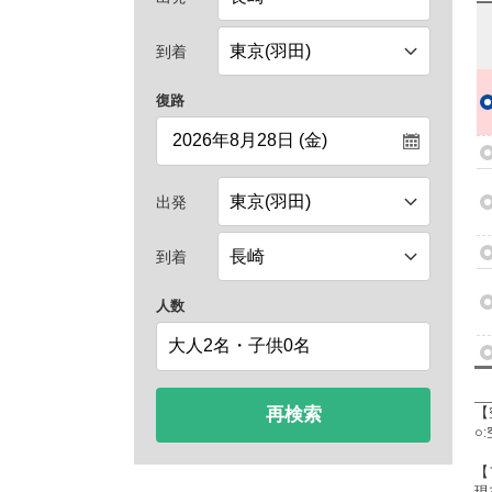
到着
復路
出発
到着
人数
再検索
【
○
【
現