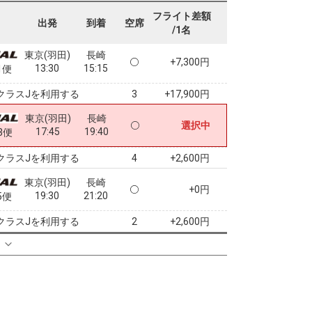
12:25
14:10
9便
フライト差額
出発
到着
空席
/1名
クラスJを利用する
+17,900円
5
東京(羽田)
長崎
+7,300円
13:30
15:15
1便
クラスJを利用する
+17,900円
3
東京(羽田)
長崎
選択中
17:45
19:40
3便
クラスJを利用する
+2,600円
4
東京(羽田)
長崎
+0円
19:30
21:20
5便
クラスJを利用する
+2,600円
2
る