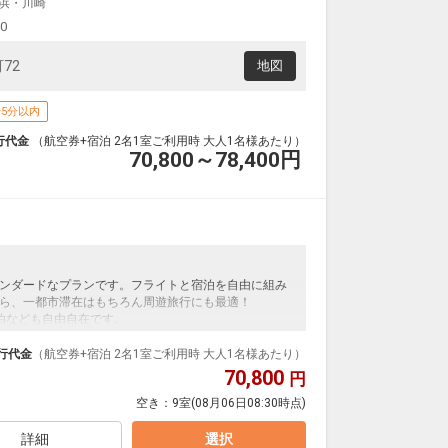
浜・川崎
00
72
地図
5分以内
行代金
（航空券+宿泊 2名1室ご利用時 大人1名様あたり）
70,800～78,400
円
ンダードなプランです。フライトと宿泊を自由に組み
ら、一都市滞在はもちろん周遊旅行にも最適！
泊なども自由自在です。
ループ）確約！フライトマイル50%貯まります。
プランなどの追加（同時予約）が可能なプランもござ
行代金
（航空券+宿泊 2名1室ご利用時 大人1名様あたり）
70,800
円
空き：
9室
(08月06日08:30時点)
詳細
選択