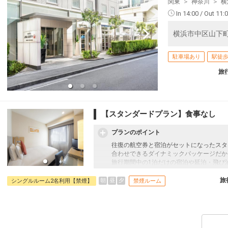
関東
神奈川
横
In 14:00 / Out 11:
横浜市中区山下町
駐車場あり
駅徒歩
旅
【スタンダードプラン】食事なし
プランのポイント
往復の航空券と宿泊がセットになったスタ
合わせできるダイナミックパッケージだか
旅行期間中の1泊だけの宿泊や延泊・飛び
フライトは、安心のJAL（またはJALグ
オプションでレンタカーや現地交通・体験
旅
朝
昼
夕
シングルルーム2名利用【禁煙】
禁煙ルーム
います。