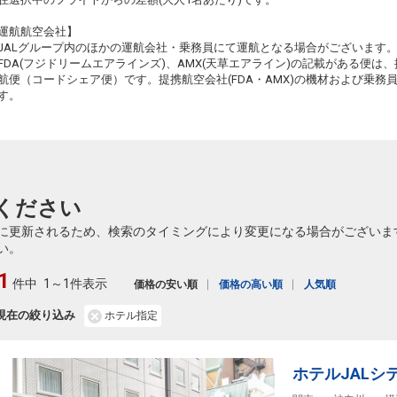
+17,500円
15:55
18:00
614便
運航航空会社】
JALグループ内のほかの運航会社・乗務員にて運航となる場合がございます
クラスJを利用する
+53,500円
FDA(フジドリームエアラインズ)、AMX(天草エアライン)の記載がある便は、提
航便（コードシェア便）です。提携航空会社(FDA・AMX)の機材および乗
長崎
東京(羽田)
7
+4,000円
す。
20:20
22:10
616便
クラスJを利用する
+25,900円
5
ください
に更新されるため、検索のタイミングにより変更になる場合がございま
い。
1
件中
1～1件表示
価格の安い順
価格の高い順
人気順
現在の絞り込み
ホテル指定
ホテルJALシ