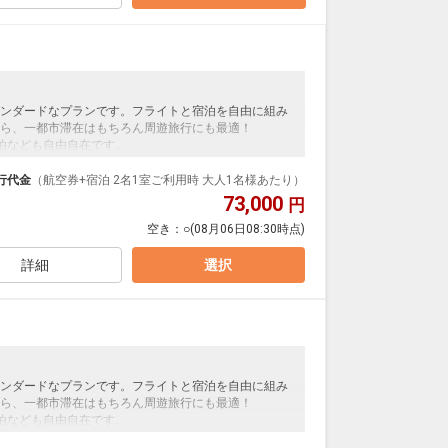
ンダードなプランです。フライトと宿泊を自由に組み
ら、一都市滞在はもちろん周遊旅行にも最適！
泊なども自由自在です。
ループ）確約！フライトマイル50%貯まります。
プランなどの追加（同時予約）が可能なプランもござ
行代金
（航空券+宿泊 2名1室ご利用時 大人1名様あたり）
73,000
円
空き：
○
(08月06日08:30時点)
詳細
選択
ンダードなプランです。フライトと宿泊を自由に組み
ら、一都市滞在はもちろん周遊旅行にも最適！
泊なども自由自在です。
ループ）確約！フライトマイル50%貯まります。