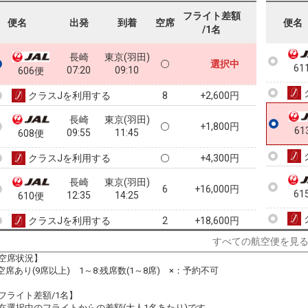
60
フライト差額
便名
出発
到着
空席
便名
/1名
長崎
東京(羽田)
選択中
61
07:20
09:10
606便
クラスJを利用する
+2,600円
8
長崎
東京(羽田)
+1,800円
61
09:55
11:45
608便
クラスJを利用する
+4,300円
長崎
東京(羽田)
6
+16,000円
61
12:35
14:25
610便
クラスJを利用する
+18,600円
2
すべての航空便を見
長崎
東京(羽田)
+16,000円
15:00
17:00
空席状況】
612便
:空席あり(9席以上) 1～8:残席数(1～8席) ×：予約不可
クラスJを利用する
+18,600円
3
フライト差額/1名】
長崎
東京(羽田)
在選択中のフライトからの差額(大人1名あたり)です。