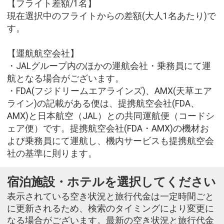
【フライト差額/1名】
現在選択中のフライトからの差額(大人1名あたり)で
す。
【運航航空会社】
・JALグループ内のほかの運航会社・乗務員にて運
航となる場合がございます。
・FDA(フジドリームエアラインズ)、AMX(天草エア
ライン)の記載がある便は、提携航空会社(FDA、
AMX)と日本航空（JAL）との共同運航便（コードシ
ェア便）です。提携航空会社(FDA・AMX)の機材お
よび乗務員にて運航し、機内サービスも提携航空会
社の基準に則ります。
宿泊施設・ホテルを選択してください
表示されている空き状況と旅行代金は一定時間ごと
に更新されるため、検索のタイミングにより変更に
なる場合がございます。最新の空き状況と旅行代金