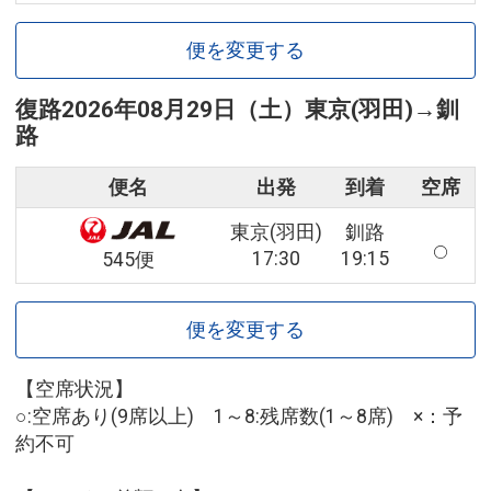
便を変更する
復路
2026年08月29日（土）
東京(羽田)
→
釧
路
便名
出発
到着
空席
東京(羽田)
釧路
17:30
19:15
545便
便を変更する
【空席状況】
○:空席あり(9席以上) 1～8:残席数(1～8席) ×：予
約不可