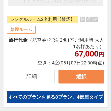
イトと宿泊を自由に組み合わせでき
るダイナミックパッケージだから、
一都市滞在はもちろん周遊旅行にも
シングルルーム2名利用【禁煙】
朝
昼
夕
最適！
旅行期間中の1泊だけの宿泊や延
禁煙ルーム
泊・飛び泊なども自由自在です。
旅行代金
（航空券+宿泊 2名1室ご利用時 大人
フライトは、安心のJAL（または
1名様あたり）
JALグループ）確約！フライトマイ
67,000
円
ル50%貯まります。
オプションでレンタカーや現地交
空き：
4室
(08月07日22:30時点)
通・体験プランなどの追加（同時予
約）が可能なプランもございます。
詳細
選択
すべてのプランを見る
8プラン、4部屋タイプ