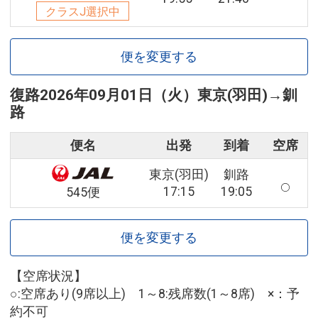
クラスJ選択中
便を変更する
復路
2026年09月01日（火）
東京(羽田)
→
釧
路
便名
出発
到着
空席
東京(羽田)
釧路
17:15
19:05
545便
便を変更する
【空席状況】
○:空席あり(9席以上) 1～8:残席数(1～8席) ×：予
約不可