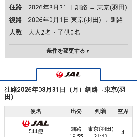
往路
2026年8月31日 釧路 → 東京(羽田)
復路
2026年9月1日 東京(羽田) → 釧路
人数
大人2名・子供0名
条件を変更する▼
往路
2026年08月31日（月）
釧路
→
東京(羽
田)
便名
出発
到着
空席
釧路
東京(羽田)
544便
4
19:55
21:40