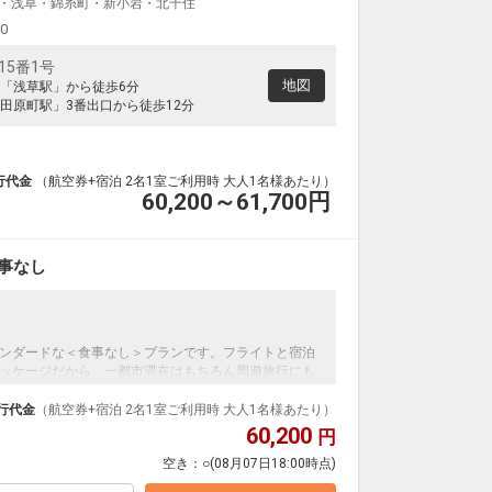
・浅草・錦糸町・新小岩・北千住
00
15番1号
地図
「浅草駅」から徒歩6分
田原町駅」3番出口から徒歩12分
行代金
（航空券+宿泊 2名1室ご利用時 大人1名様あたり）
60,200～61,700
円
事なし
ンダードな＜食事なし＞プランです。フライトと宿泊
ッケージだから、一都市滞在はもちろん周遊旅行にも
泊なども自由自在です。
行代金
（航空券+宿泊 2名1室ご利用時 大人1名様あたり）
ループ）確約！フライトマイル50%貯まります。
60,200
円
プランなどの追加（同時予約）が可能なプランもござ
空き：
○
(08月07日18:00時点)