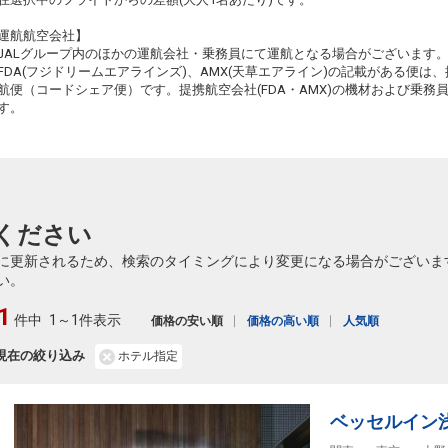
(新千歳)
4
+10,400円
14:30
510便
12:50
運航航空会社】
クラスJを利用する
+26,100円
7
JALグループ内のほかの運航会社・乗務員にて運航となる場合がございます
FDA(フジドリームエアラインズ)、AMX(天草エアライン)の記載がある便は、提
札幌
東京(羽田)
航便（コードシェア便）です。提携航空会社(FDA・AMX)の機材および乗
(新千歳)
+15,500円
15:40
す。
512便
14:05
クラスJを利用する
― 円
札幌
東京(羽田)
(新千歳)
+20,600円
16:55
514便
15:15
ください
クラスJを利用する
+40,100円
に更新されるため、検索のタイミングにより変更になる場合がございま
札幌
東京(羽田)
い。
(新千歳)
+16,500円
17:40
516便
16:00
1
件中
1～1件表示
価格の安い順
価格の高い順
人気順
クラスJを利用する
+40,100円
札幌
現在の絞り込み
ホテル指定
東京(羽田)
(新千歳)
4
+16,500円
18:45
518便
17:00
クラスJを利用する
― 円
ベッセルイン
札幌