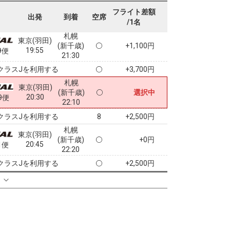
18:40
7便
20:15
フライト差額
出発
到着
空席
/1名
クラスJを利用する
+3,700円
札幌
東京(羽田)
(新千歳)
+1,100円
19:55
9便
21:30
クラスJを利用する
+3,700円
札幌
東京(羽田)
(新千歳)
選択中
20:30
9便
22:10
クラスJを利用する
+2,500円
8
札幌
東京(羽田)
(新千歳)
+0円
20:45
1便
22:20
クラスJを利用する
+2,500円
る