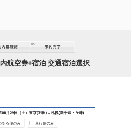
13:30
7便
15:05
クラスJを利用する
+4,800円
札幌
東京(羽田)
(新千歳)
+5,200円
14:25
9便
16:00
クラスJを利用する
+15,800円
札幌
東京(羽田)
(新千歳)
+5,200円
15:25
1便
17:00
内航空券+宿泊 交通宿泊選択
クラスJを利用する
+7,800円
札幌
東京(羽田)
(新千歳)
+5,200円
16:35
3便
18:15
クラスJを利用する
+7,800円
札幌
東京(羽田)
(新千歳)
+1,100円
17:30
5便
19:15
6年08月29日（土）
東京(羽田)
→
札幌(新千歳・丘珠)
クラスJを利用する
+3,700円
のある便のみ
直行便のみ
札幌
東京(羽田)
(新千歳)
+1,100円