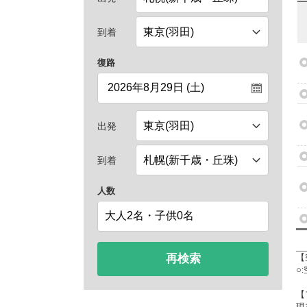
到着
復路
出発
到着
人数
再検索
【
○
【
現