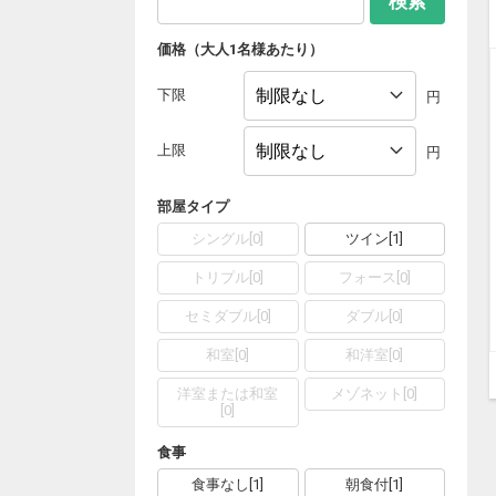
検索
価格（大人1名様あたり）
下限
円
上限
円
部屋タイプ
シングル
[
0
]
ツイン
[
1
]
トリプル
[
0
]
フォース
[
0
]
セミダブル
[
0
]
ダブル
[
0
]
和室
[
0
]
和洋室
[
0
]
洋室または和室
メゾネット
[
0
]
[
0
]
食事
食事なし
[
1
]
朝食付
[
1
]