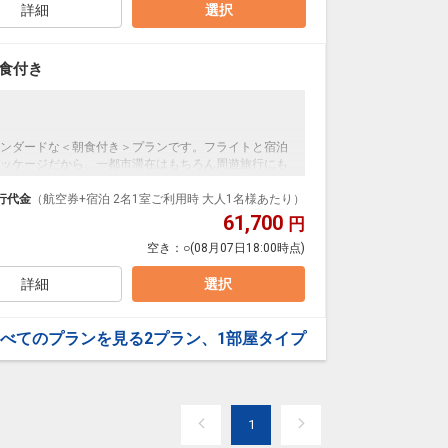
詳細
選択
食付き
ンダードな＜朝食付き＞プランです。フライトと宿泊
ッケージだから、一都市滞在はもちろん周遊旅行にも
泊なども自由自在です。
行代金
（航空券+宿泊 2名1室ご利用時 大人1名様あたり）
ループ）確約！フライトマイル50%貯まります。
61,700
円
プランなどの追加（同時予約）が可能なプランもござ
空き：
○
(08月07日18:00時点)
詳細
選択
べてのプランを見る
2プラン、1部屋タイプ
1