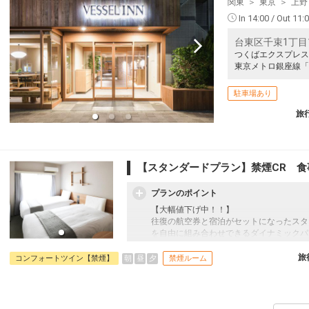
関東
東京
上野
東京(羽田)
(新千歳)
+20,600円
18:55
520便
In 14:00 / Out 11:
17:15
クラスJを利用する
― 円
台東区千束1丁目
つくばエクスプレス
札幌
東京(羽田)
東京メトロ銀座線「
(新千歳)
+24,700円
19:40
522便
17:55
駐車場あり
クラスJを利用する
― 円
旅
札幌
東京(羽田)
(新千歳)
+19,500円
20:50
524便
19:10
クラスJを利用する
― 円
【スタンダードプラン】禁煙CR 食
札幌
東京(羽田)
プランのポイント
(新千歳)
+14,300円
21:55
526便
【大幅値下げ中！！】
20:15
往復の航空券と宿泊がセットになったスタ
クラスJを利用する
+26,100円
4
を自由に組み合わせできるダイナミックパ
最適！
札幌
東京(羽田)
旅行期間中の1泊だけの宿泊や延泊・飛び
旅
朝
昼
夕
コンフォートツイン【禁煙】
禁煙ルーム
(新千歳)
2
+6,900円
22:55
528便
フライトは、安心のJAL（またはJALグ
21:10
オプションでレンタカーや現地交通・体験
クラスJを利用する
+24,900円
います。