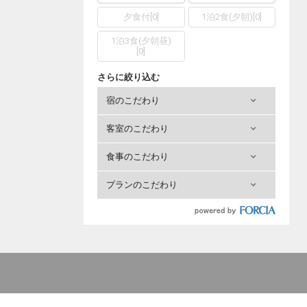
夕食付
[
0
]
1泊2食(夕朝)
[
0
]
1泊3食(夕朝昼)
[
0
]
さらに絞り込む
宿のこだわり
客室のこだわり
食事のこだわり
プランのこだわり