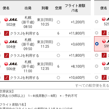
09:15
52
500便
07:40
フライト差額
便名
出発
到着
空席
便名
/1名
クラスJを利用する
+10,600円
札幌
東京(羽田)
(新千歳)
+1,200円
52
10:25
502便
08:50
クラスJを利用する
+11,800円
6
札幌
東京(羽田)
(新千歳)
+3,600円
59
11:25
504便
09:50
クラスJを利用する
+11,800円
札幌
東京(羽田)
(新千歳)
6
+8,100円
12:35
53
506便
11:00
クラスJを利用する
+10,600円
札幌
すべての航空便を見
東京(羽田)
(新千歳)
+8,100円
13:05
508便
空席状況】
11:25
:空席あり(9席以上) 1～8:残席数(1～8席) ×：予約不可
クラスJを利用する
+10,600円
3
フライト差額/1名】
札幌
東京(羽田)
在選択中のフライトからの差額(大人1名あたり)です。