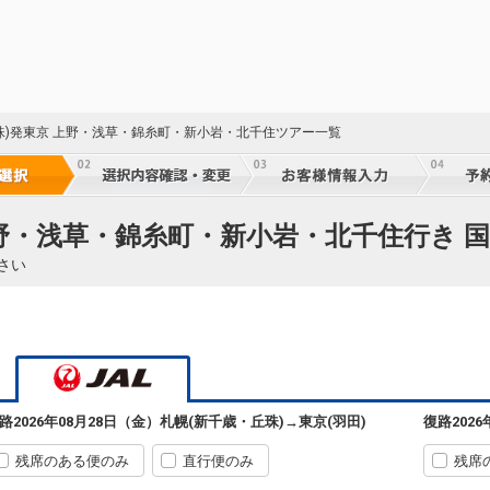
51
51
珠)発東京 上野・浅草・錦糸町・新小岩・北千住ツアー一覧
52
上野・浅草・錦糸町・新小岩・北千住行き 国
さい
52
札幌
東京(羽田)
(新千歳)
+0円
09:10
52
590便
07:35
路
2026年08月28日（金）
札幌(新千歳・丘珠)
→
東京(羽田)
復路
202
クラスJを利用する
+10,600円
5
残席のある便のみ
直行便のみ
残席
札幌
東京(羽田)
(新千歳)
選択中