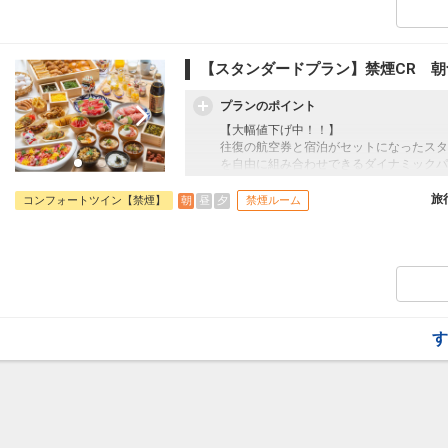
札幌
東京(羽田)
(新千歳)
+1,300円
23:05
530便
21:20
クラスJを利用する
+24,900円
【スタンダードプラン】禁煙CR 朝
プランのポイント
【大幅値下げ中！！】
往復の航空券と宿泊がセットになったスタ
を自由に組み合わせできるダイナミックパ
最適！
旅行期間中の1泊だけの宿泊や延泊・飛び
旅
朝
昼
夕
コンフォートツイン【禁煙】
禁煙ルーム
フライトは、安心のJAL（またはJALグ
オプションでレンタカーや現地交通・体験
います。
す