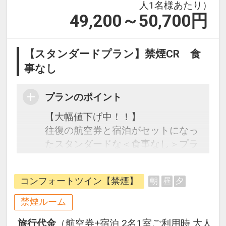
人1名様あたり）
49,200～50,700
円
【スタンダードプラン】禁煙CR 食
事なし
プランのポイント
【大幅値下げ中！！】
往復の航空券と宿泊がセットになっ
たスタンダードな＜食事なし＞プラ
ンです。フライトと宿泊を自由に組
み合わせできるダイナミックパッケ
コンフォートツイン【禁煙】
朝
昼
夕
ージだから、一都市滞在はもちろん
周遊旅行にも最適！
禁煙ルーム
旅行期間中の1泊だけの宿泊や延
旅行代金
（航空券+宿泊 2名1室ご利用時 大人
泊・飛び泊なども自由自在です。