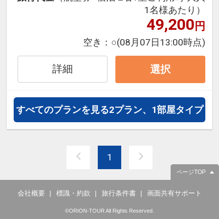
1名様あたり）
フライトは、安心のJAL（または
49,200
円
JALグループ）確約！フライトマイ
ル50%貯まります。
空き：
○
(08月07日13:00時点)
オプションでレンタカーや現地交
通・体験プランなどの追加（同時予
詳細
選択
約）が可能なプランもございます。
すべてのプランを見る
2プラン、1部屋タイプ
1
ページTOP
会社概要
標識・約款
旅行条件書
画面共有サポート
©ORION-TOUR All Rights Reserved.