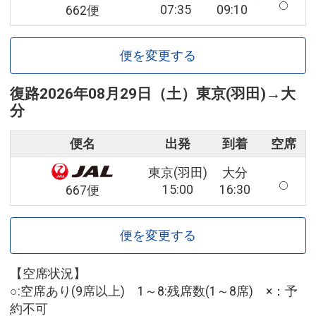
07:35
09:10
662便
便を変更する
復路
2026年08月29日（土）
東京(羽田)
→
大
分
便名
出発
到着
空席
東京(羽田)
大分
15:00
16:30
667便
便を変更する
【空席状況】
○:空席あり(9席以上) 1～8:残席数(1～8席) ×：予
約不可