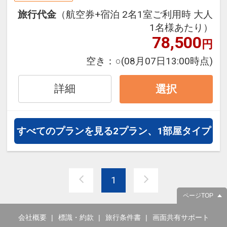
旅行期間中の1泊だけの宿泊や延
旅行代金
（航空券+宿泊 2名1室ご利用時 大人
泊・飛び泊なども自由自在です。
1名様あたり）
フライトは、安心のJAL（または
78,500
円
JALグループ）確約！フライトマイ
ル50%貯まります。
空き：
○
(08月07日13:00時点)
オプションでレンタカーや現地交
通・体験プランなどの追加（同時予
詳細
選択
約）が可能なプランもございます。
すべてのプランを見る
2プラン、1部屋タイプ
1
ページTOP
会社概要
標識・約款
旅行条件書
画面共有サポート