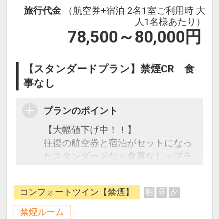
旅行代金
（航空券+宿泊 2名1室ご利用時 大
人1名様あたり）
78,500～80,000
円
【スタンダードプラン】禁煙CR 食
事なし
プランのポイント
【大幅値下げ中！！】
往復の航空券と宿泊がセットになっ
たスタンダードな＜食事なし＞プラ
ンです。フライトと宿泊を自由に組
み合わせできるダイナミックパッケ
コンフォートツイン【禁煙】
朝
昼
夕
ージだから、一都市滞在はもちろん
周遊旅行にも最適！
禁煙ルーム