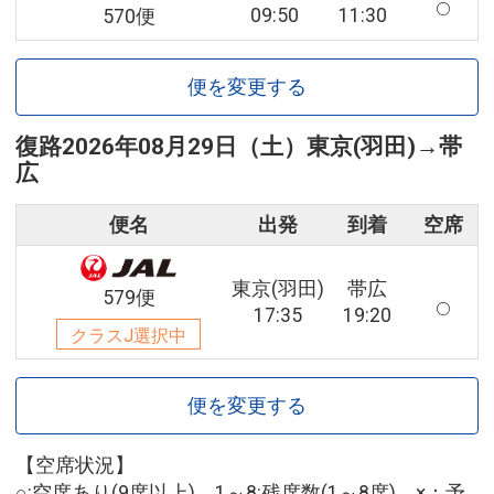
09:50
11:30
570便
便を変更する
復路
2026年08月29日（土）
東京(羽田)
→
帯
広
便名
出発
到着
空席
東京(羽田)
帯広
579便
17:35
19:20
クラスJ選択中
便を変更する
【空席状況】
○:空席あり(9席以上) 1～8:残席数(1～8席) ×：予