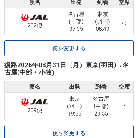
便名
出発
到着
空席
名古屋
東京
(中部)
(羽田)
202便
07:35
08:40
便を変更する
復路
2026年08月31日（月）
東京(羽田)
→
名
古屋(中部・小牧)
便名
出発
到着
空席
東京
名古屋
7
(羽田)
(中部)
209便
19:55
20:55
便を変更する