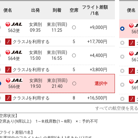
フライト差額
便名
出発
到着
空席
便名
/1名
女満別
東京(羽田)
+9,000円
09:35
11:25
562便
56
クラスJを利用する
+17,700円
5
女満別
東京(羽田)
+4,400円
15:00
16:55
564便
56
クラスJを利用する
+3,800円
5
女満別
東京(羽田)
選択中
19:50
21:40
566便
56
クラスJを利用する
+16,500円
8
すべての航空便を見
空席状況】
:空席あり(9席以上) 1～8:残席数(1～8席) ×：予約不可
フライト差額/1名】
在選択中のフライトからの差額(大人1名あたり)です。