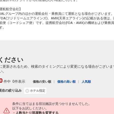
運航航空会社】
JALグループ内のほかの運航会社・乗務員にて運航となる場合がございます
FDA(フジドリームエアラインズ)、AMX(天草エアライン)の記載がある便は、提
航便（コードシェア便）です。提携航空会社(FDA・AMX)の機材および乗
す。
ください
に更新されるため、検索のタイミングにより変更になる場合がございま
い。
0
件中
0件表示
価格の安い順
価格の高い順
人気順
現在の絞り込み
ホテル指定
条件に当てはまる宿泊施設が見つかりませんでした。
以下をお試しください。
・人数当たり部屋数を変更する