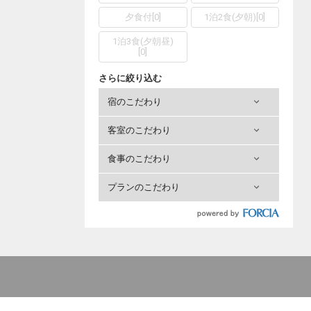
夕食付
[
0
]
1泊2食(夕朝)
[
0
]
1泊3食(夕朝昼)
[
0
]
さらに絞り込む
宿のこだわり
客室のこだわり
食事のこだわり
プランのこだわり