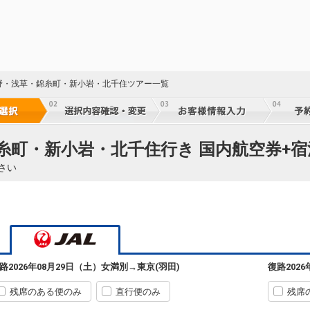
野・浅草・錦糸町・新小岩・北千住ツアー一覧
糸町・新小岩・北千住行き 国内航空券+宿
さい
路
2026年08月29日（土）
女満別
→
東京(羽田)
復路
202
残席のある便のみ
直行便のみ
残席