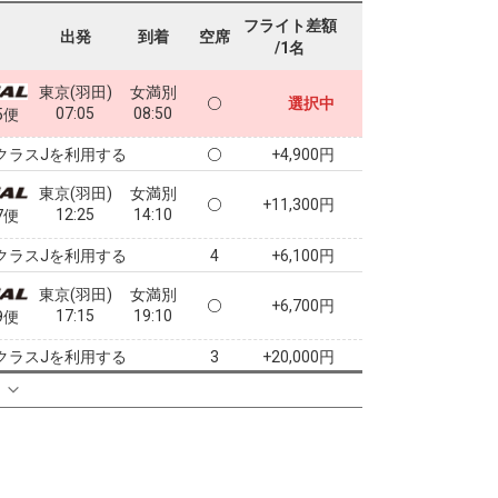
フライト差額
出発
到着
空席
/1名
東京(羽田)
女満別
選択中
07:05
08:50
5便
クラスJを利用する
+4,900円
東京(羽田)
女満別
+11,300円
12:25
14:10
7便
クラスJを利用する
+6,100円
4
東京(羽田)
女満別
+6,700円
17:15
19:10
9便
クラスJを利用する
+20,000円
3
る