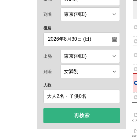
到着
復路
出発
到着
人数
再検索
【
○
【
現