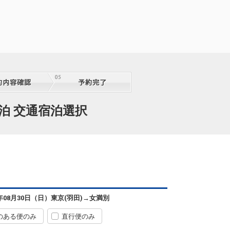
泊 交通宿泊選択
6年08月30日（日）
東京(羽田)
→
女満別
のある便のみ
直行便のみ