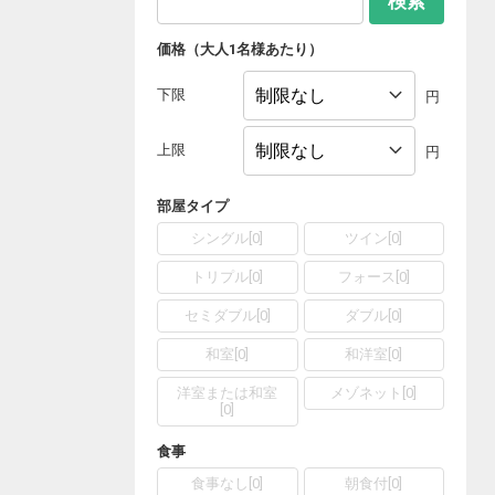
検索
価格（大人1名様あたり）
下限
円
上限
円
部屋タイプ
シングル
[
0
]
ツイン
[
0
]
トリプル
[
0
]
フォース
[
0
]
セミダブル
[
0
]
ダブル
[
0
]
和室
[
0
]
和洋室
[
0
]
洋室または和室
メゾネット
[
0
]
[
0
]
食事
食事なし
[
0
]
朝食付
[
0
]