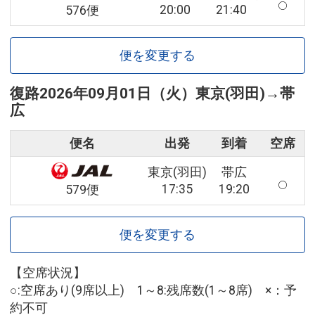
20:00
21:40
576便
便を変更する
復路
2026年09月01日（火）
東京(羽田)
→
帯
広
便名
出発
到着
空席
東京(羽田)
帯広
17:35
19:20
579便
便を変更する
【空席状況】
○:空席あり(9席以上) 1～8:残席数(1～8席) ×：予
約不可