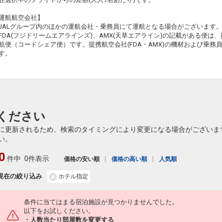
鹿児島
東京(羽田)
運航航空会社】
3
+3,500円
18:55
20:50
652便
JALグループ内のほかの運航会社・乗務員にて運航となる場合がございます
FDA(フジドリームエアラインズ)、AMX(天草エアライン)の記載がある便は、提
クラスJを利用する
+17,700円
4
航便（コードシェア便）です。提携航空会社(FDA・AMX)の機材および乗
す。
鹿児島
東京(羽田)
3
+11,900円
20:35
22:25
654便
クラスJを利用する
+14,500円
ください
に更新されるため、検索のタイミングにより変更になる場合がございま
い。
0
件中
0件表示
価格の安い順
価格の高い順
人気順
現在の絞り込み
ホテル指定
条件に当てはまる宿泊施設が見つかりませんでした。
以下をお試しください。
・人数当たり部屋数を変更する