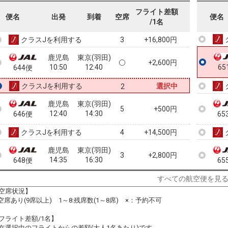
鹿児島
東京(羽田)
フライト差額
+4,900円
便名
出発
到着
空席
便名
08:50
10:35
64
642便
/1名
クラスJを利用する
+16,800円
3
鹿児島
東京(羽田)
+2,600円
10:50
12:40
65
644便
クラスJを利用する
選択中
2
鹿児島
東京(羽田)
5
+500円
12:40
14:30
646便
65
クラスJを利用する
+14,500円
4
鹿児島
東京(羽田)
3
+2,800円
14:35
16:30
648便
65
クラスJを利用する
+16,800円
3
すべての航空便を見
空席状況】
鹿児島
東京(羽田)
:空席あり(9席以上) 1～8:残席数(1～8席) ×：予約不可
+7,700円
16:40
18:40
650便
フライト差額/1名】
クラスJを利用する
+24,900円
在選択中のフライトからの差額(大人1名あたり)です。