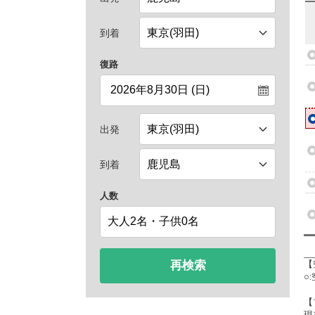
到着
復路
出発
到着
人数
再検索
【
○
【
現