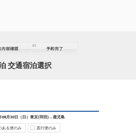
東京(羽田)
鹿児島
+0円
06:25
08:05
1便
クラスJを利用する
+2,600円
6
東京(羽田)
鹿児島
+2,900円
泊 交通宿泊選択
08:15
09:55
3便
クラスJを利用する
+5,500円
東京(羽田)
鹿児島
+2,900円
09:55
11:35
5便
クラスJを利用する
+5,500円
3
東京(羽田)
鹿児島
6年08月30日（日）
東京(羽田)
→
鹿児島
+2,400円
12:00
13:45
7便
のある便のみ
直行便のみ
クラスJを利用する
+26,400円
3