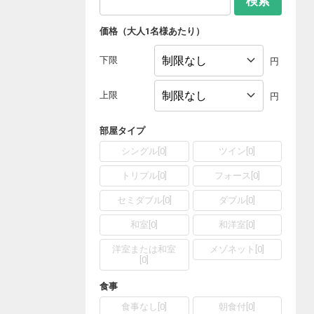
検索
価格（大人1名様あたり）
下限
円
上限
円
部屋タイプ
シングル
[
0
]
ツイン
[
0
]
トリプル
[
0
]
フォース
[
0
]
セミダブル
[
0
]
ダブル
[
0
]
和室
[
0
]
和洋室
[
0
]
洋室または和室
メゾネット
[
0
]
[
0
]
食事
食事なし
[
0
]
朝食付
[
0
]