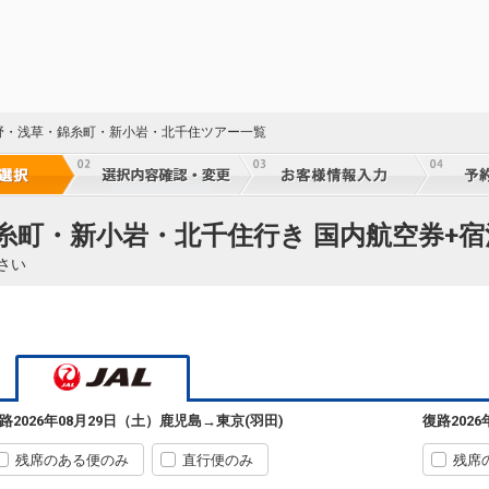
野・浅草・錦糸町・新小岩・北千住ツアー一覧
64
糸町・新小岩・北千住行き 国内航空券+宿
64
さい
64
鹿児島
東京(羽田)
路
2026年08月29日（土）
鹿児島
→
東京(羽田)
復路
202
+500円
07:30
09:15
64
640便
残席のある便のみ
直行便のみ
残席
クラスJを利用する
+14,500円
4