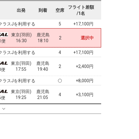
東京(羽田)
鹿児島
フライト差額
8
+0円
出発
到着
空席
14:15
15:55
9便
/1名
クラスJを利用する
+17,100円
5
東京(羽田)
鹿児島
2
選択中
16:30
18:10
1便
クラスJを利用する
+17,100円
4
東京(羽田)
鹿児島
2
+2,400円
17:55
19:40
3便
クラスJを利用する
+8,000円
東京(羽田)
鹿児島
4
+3,100円
19:25
21:05
5便
クラスJを利用する
+5,700円
る