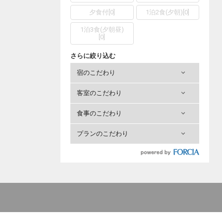
夕食付
[
0
]
1泊2食(夕朝)
[
0
]
1泊3食(夕朝昼)
[
0
]
さらに絞り込む
宿のこだわり
客室のこだわり
食事のこだわり
プランのこだわり