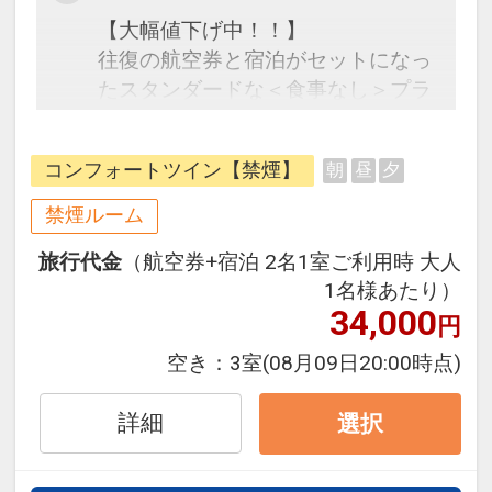
【大幅値下げ中！！】
往復の航空券と宿泊がセットになっ
たスタンダードな＜食事なし＞プラ
ンです。フライトと宿泊を自由に組
み合わせできるダイナミックパッケ
コンフォートツイン【禁煙】
朝
昼
夕
ージだから、一都市滞在はもちろん
周遊旅行にも最適！
禁煙ルーム
旅行期間中の1泊だけの宿泊や延
旅行代金
（航空券+宿泊 2名1室ご利用時 大人
泊・飛び泊なども自由自在です。
1名様あたり）
フライトは、安心のJAL（または
34,000
円
JALグループ）確約！フライトマイ
ル50%貯まります。
空き：
3室
(08月09日20:00時点)
オプションでレンタカーや現地交
通・体験プランなどの追加（同時予
詳細
選択
約）が可能なプランもございます。