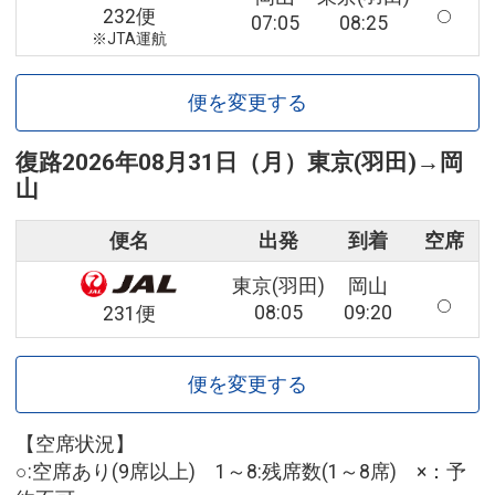
232便
07:05
08:25
※JTA運航
便を変更する
復路
2026年08月31日（月）
東京(羽田)
→
岡
山
便名
出発
到着
空席
東京(羽田)
岡山
08:05
09:20
231便
便を変更する
【空席状況】
○:空席あり(9席以上) 1～8:残席数(1～8席) ×：予