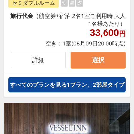
セミダブルルーム
朝
昼
夕
周遊旅行にも最適！
旅行期間中の1泊だけの宿泊や延
旅行代金
（航空券+宿泊 2名1室ご利用時 大人
泊・飛び泊なども自由自在です。
1名様あたり）
フライトは、安心のJAL（または
33,600
円
JALグループ）確約！フライトマイ
空き：
1室
(08月09日20:00時点)
ル50%貯まります。
オプションでレンタカーや現地交
詳細
選択
通・体験プランなどの追加（同時予
約）が可能なプランもございます。
すべてのプランを見る
1プラン、2部屋タイプ