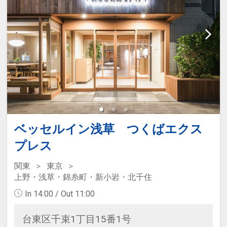
ベッセルイン浅草 つくばエクス
プレス
関東
東京
上野・浅草・錦糸町・新小岩・北千住
In 14:00 / Out 11:00
台東区千束1丁目15番1号