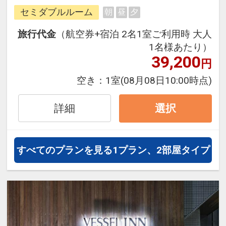
ージだから、一都市滞在はもちろん
セミダブルルーム
朝
昼
夕
周遊旅行にも最適！
旅行期間中の1泊だけの宿泊や延
旅行代金
（航空券+宿泊 2名1室ご利用時 大人
泊・飛び泊なども自由自在です。
1名様あたり）
フライトは、安心のJAL（または
39,200
円
JALグループ）確約！フライトマイ
空き：
1室
(08月08日10:00時点)
ル50%貯まります。
オプションでレンタカーや現地交
詳細
選択
通・体験プランなどの追加（同時予
約）が可能なプランもございます。
すべてのプランを見る
1プラン、2部屋タイプ