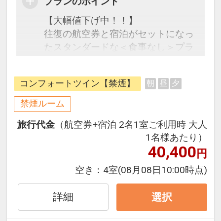
プランのポイント
【大幅値下げ中！！】
往復の航空券と宿泊がセットになっ
たスタンダードな＜食事なし＞プラ
ンです。フライトと宿泊を自由に組
み合わせできるダイナミックパッケ
コンフォートツイン【禁煙】
朝
昼
夕
ージだから、一都市滞在はもちろん
周遊旅行にも最適！
禁煙ルーム
旅行期間中の1泊だけの宿泊や延
旅行代金
（航空券+宿泊 2名1室ご利用時 大人
泊・飛び泊なども自由自在です。
1名様あたり）
フライトは、安心のJAL（または
40,400
円
JALグループ）確約！フライトマイ
ル50%貯まります。
空き：
4室
(08月08日10:00時点)
オプションでレンタカーや現地交
通・体験プランなどの追加（同時予
詳細
選択
約）が可能なプランもございます。