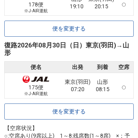
178便
19:10
20:15
※J-AIR運航
便を変更する
復路
2026年08月30日（日）
東京(羽田)
→
山
形
便名
出発
到着
空席
東京(羽田)
山形
175便
07:20
08:15
※J-AIR運航
便を変更する
【空席状況】
○:空席あり(9席以上) 1～8:残席数(1～8席) ×：予