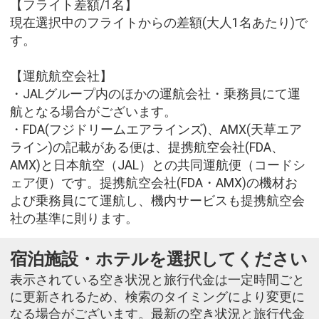
【フライト差額/1名】
現在選択中のフライトからの差額(大人1名あたり)で
す。
【運航航空会社】
・JALグループ内のほかの運航会社・乗務員にて運
航となる場合がございます。
・FDA(フジドリームエアラインズ)、AMX(天草エア
ライン)の記載がある便は、提携航空会社(FDA、
AMX)と日本航空（JAL）との共同運航便（コードシ
ェア便）です。提携航空会社(FDA・AMX)の機材お
よび乗務員にて運航し、機内サービスも提携航空会
社の基準に則ります。
宿泊施設・ホテルを選択してください
表示されている空き状況と旅行代金は一定時間ごと
に更新されるため、検索のタイミングにより変更に
なる場合がございます。最新の空き状況と旅行代金