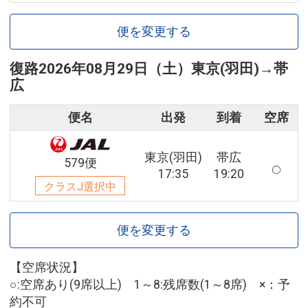
便を変更する
復路
2026年08月29日（土）
東京(羽田)
→
帯
広
便名
出発
到着
空席
東京(羽田)
帯広
579便
17:35
19:20
クラスJ選択中
便を変更する
【空席状況】
○:空席あり(9席以上) 1～8:残席数(1～8席) ×：予
約不可