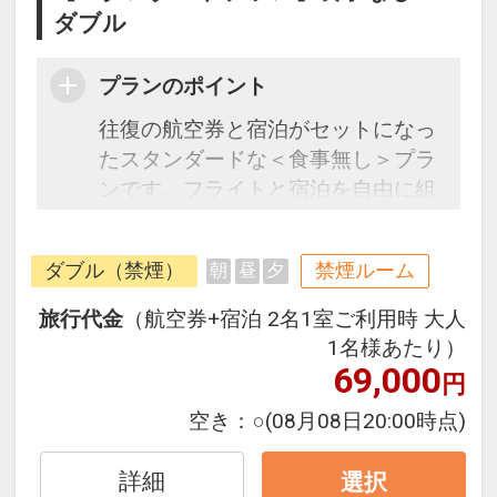
ダブル
プランのポイント
往復の航空券と宿泊がセットになっ
たスタンダードな＜食事無し＞プラ
ンです。フライトと宿泊を自由に組
み合わせできるダイナミックパッケ
ージだから、一都市滞在はもちろん
ダブル（禁煙）
禁煙ルーム
朝
昼
夕
周遊旅行にも最適！
旅行期間中の1泊だけの宿泊や延
旅行代金
（航空券+宿泊 2名1室ご利用時 大人
泊・飛び泊なども自由自在です。
1名様あたり）
フライトは、安心のJAL（または
69,000
円
JALグループ）確約！フライトマイ
空き：
○
(08月08日20:00時点)
ル50%貯まります。
オプションでレンタカーや現地交
詳細
選択
通・体験プランなどの追加（同時予