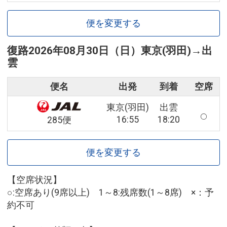
便を変更する
復路
2026年08月30日（日）
東京(羽田)
→
出
雲
便名
出発
到着
空席
東京(羽田)
出雲
16:55
18:20
285便
便を変更する
【空席状況】
○:空席あり(9席以上) 1～8:残席数(1～8席) ×：予
約不可