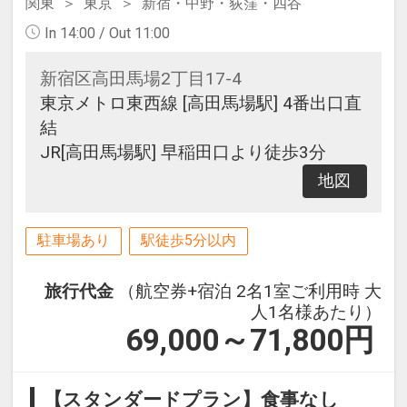
関東
東京
新宿・中野・荻窪・四谷
In 14:00 / Out 11:00
新宿区高田馬場2丁目17-4
東京メトロ東西線 [高田馬場駅] 4番出口直
結
JR[高田馬場駅] 早稲田口より徒歩3分
地図
駐車場あり
駅徒歩5分以内
旅行代金
（航空券+宿泊 2名1室ご利用時 大
人1名様あたり）
69,000～71,800
円
【スタンダードプラン】食事なし