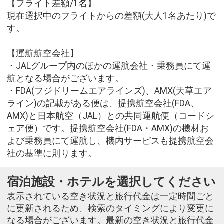
【フライト差額/1名】
現在選択中のフライトからの差額(大人1名あたり)で
す。
【運航航空会社】
・JALグループ内のほかの運航会社・乗務員にて運
航となる場合がございます。
・FDA(フジドリームエアラインズ)、AMX(天草エア
ライン)の記載がある便は、提携航空会社(FDA、
AMX)と日本航空（JAL）との共同運航便（コードシ
ェア便）です。提携航空会社(FDA・AMX)の機材お
よび乗務員にて運航し、機内サービスも提携航空会
社の基準に則ります。
宿泊施設・ホテルを選択してください
表示されている空き状況と旅行代金は一定時間ごと
に更新されるため、検索のタイミングにより変更に
なる場合がございます。最新の空き状況と旅行代金