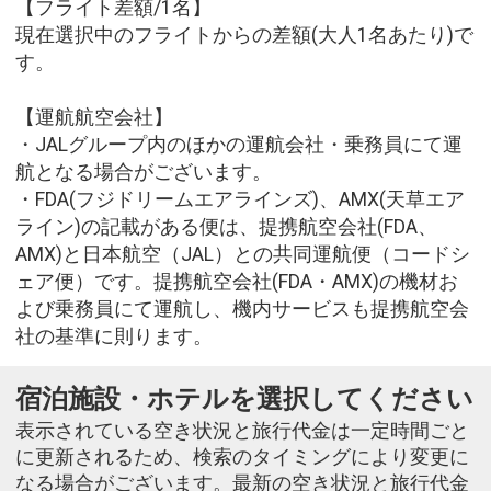
【フライト差額/1名】
現在選択中のフライトからの差額(大人1名あたり)で
す。
【運航航空会社】
・JALグループ内のほかの運航会社・乗務員にて運
航となる場合がございます。
・FDA(フジドリームエアラインズ)、AMX(天草エア
ライン)の記載がある便は、提携航空会社(FDA、
AMX)と日本航空（JAL）との共同運航便（コードシ
ェア便）です。提携航空会社(FDA・AMX)の機材お
よび乗務員にて運航し、機内サービスも提携航空会
社の基準に則ります。
宿泊施設・ホテルを選択してください
表示されている空き状況と旅行代金は一定時間ごと
に更新されるため、検索のタイミングにより変更に
なる場合がございます。最新の空き状況と旅行代金