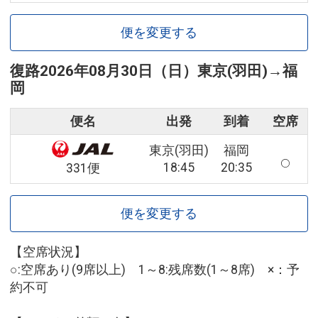
便を変更する
復路
2026年08月30日（日）
東京(羽田)
→
福
岡
便名
出発
到着
空席
東京(羽田)
福岡
18:45
20:35
331便
便を変更する
【空席状況】
○:空席あり(9席以上) 1～8:残席数(1～8席) ×：予
約不可