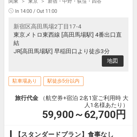
関東
東京
新宿・中野・荻窪・四谷
In 14:00 / Out 11:00
新宿区高田馬場2丁目17-4
東京メトロ東西線 [高田馬場駅] 4番出口直
結
JR[高田馬場駅] 早稲田口より徒歩3分
地図
駐車場あり
駅徒歩5分以内
旅行代金
（航空券+宿泊 2名1室ご利用時 大
人1名様あたり）
59,900～62,700
円
【スタンダードプラン】食事なし