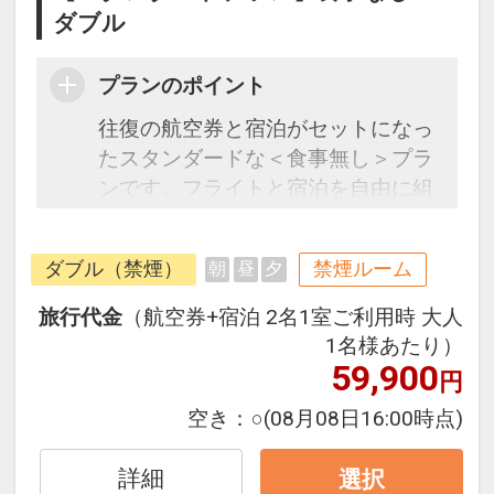
ダブル
プランのポイント
往復の航空券と宿泊がセットになっ
たスタンダードな＜食事無し＞プラ
ンです。フライトと宿泊を自由に組
み合わせできるダイナミックパッケ
ージだから、一都市滞在はもちろん
ダブル（禁煙）
禁煙ルーム
朝
昼
夕
周遊旅行にも最適！
旅行期間中の1泊だけの宿泊や延
旅行代金
（航空券+宿泊 2名1室ご利用時 大人
泊・飛び泊なども自由自在です。
1名様あたり）
フライトは、安心のJAL（または
59,900
円
JALグループ）確約！フライトマイ
空き：
○
(08月08日16:00時点)
ル50%貯まります。
オプションでレンタカーや現地交
詳細
選択
通・体験プランなどの追加（同時予