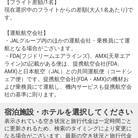
【フライト差額/1名】
現在選択中のフライトからの差額(大人1名あたり)で
す。
【運航航空会社】
・JALグループ内のほかの運航会社・乗務員にて運
航となる場合がございます。
・FDA(フジドリームエアラインズ)、AMX(天草エア
ライン)の記載がある便は、提携航空会社(FDA、
AMX)と日本航空（JAL）との共同運航便（コードシ
ェア便）です。提携航空会社(FDA・AMX)の機材お
よび乗務員にて運航し、機内サービスも提携航空会
社の基準に則ります。
宿泊施設・ホテルを選択してください
表示されている空き状況と旅行代金は一定時間ごと
に更新されるため、検索のタイミングにより変更に
なる場合がございます。最新の空き状況と旅行代金