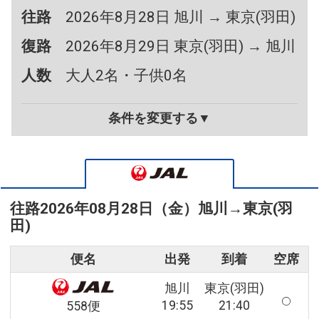
往路
2026年8月28日 旭川 → 東京(羽田)
復路
2026年8月29日 東京(羽田) → 旭川
人数
大人2名・子供0名
条件を変更する▼
往路
2026年08月28日（金）
旭川
→
東京(羽
田)
便名
出発
到着
空席
旭川
東京(羽田)
19:55
21:40
558便