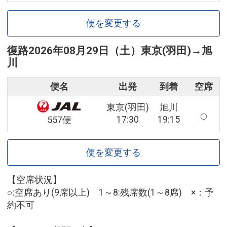
便を変更する
復路
2026年08月29日（土）
東京(羽田)
→
旭
川
便名
出発
到着
空席
東京(羽田)
旭川
17:30
19:15
557便
便を変更する
【空席状況】
○:空席あり(9席以上) 1～8:残席数(1～8席) ×：予
約不可