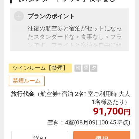
プランのポイント
往復の航空券と宿泊がセットになっ
たスタンダードな＜食事なし＞プラ
ンです。フライトと宿泊を自由に組
み合わせできるダイナミックパッケ
ージだから、一都市滞在はもちろん
ツインルーム【禁煙】
朝
昼
夕
周遊旅行にも最適！
旅行期間中の1泊だけの宿泊や延
禁煙ルーム
泊・飛び泊なども自由自在です。
旅行代金
（航空券+宿泊 2名1室ご利用時 大人
フライトは、安心のJAL（または
1名様あたり）
JALグループ）確約！フライトマイ
91,700
円
ル50%貯まります。
オプションでレンタカーや現地交
空き：
4室
(08月09日00:45時点)
通・体験プランなどの追加（同時予
約）が可能なプランもございます。