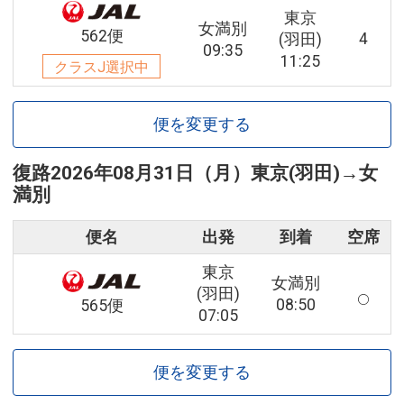
東京
女満別
562便
4
(羽田)
09:35
11:25
クラスJ選択中
便を変更する
復路
2026年08月31日（月）
東京(羽田)
→
女
満別
便名
出発
到着
空席
東京
女満別
(羽田)
08:50
565便
07:05
便を変更する