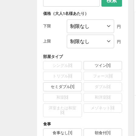
検索
価格（大人1名様あたり）
下限
円
上限
円
部屋タイプ
シングル
[
0
]
ツイン
[
1
]
トリプル
[
0
]
フォース
[
0
]
セミダブル
[
1
]
ダブル
[
0
]
和室
[
0
]
和洋室
[
0
]
洋室または和室
メゾネット
[
0
]
[
0
]
食事
食事なし
[
1
]
朝食付
[
1
]