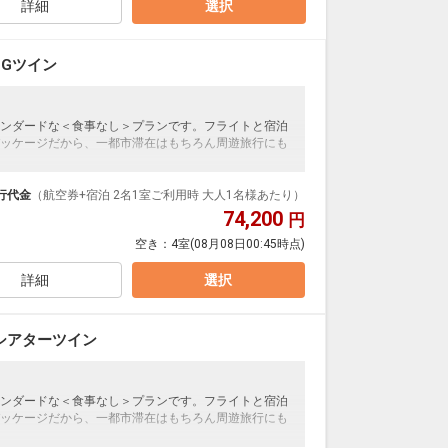
詳細
選択
Gツイン
ンダードな＜食事なし＞プランです。フライトと宿泊
ッケージだから、一都市滞在はもちろん周遊旅行にも
泊なども自由自在です。
ループ）確約！フライトマイル50%貯まります。
行代金
（航空券+宿泊 2名1室ご利用時 大人1名様あたり）
プランなどの追加（同時予約）が可能なプランもござ
74,200
円
空き：
4室
(08月08日00:45時点)
詳細
選択
シアターツイン
ンダードな＜食事なし＞プランです。フライトと宿泊
ッケージだから、一都市滞在はもちろん周遊旅行にも