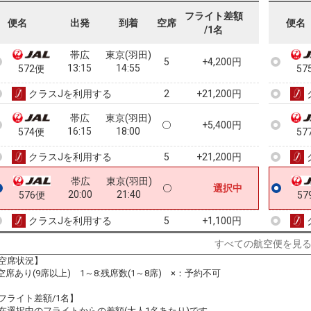
09:50
11:30
570便
57
フライト差額
便名
出発
到着
空席
便名
/1名
クラスJを利用する
+21,200円
4
帯広
東京(羽田)
5
+4,200円
13:15
14:55
572便
57
クラスJを利用する
+21,200円
2
帯広
東京(羽田)
+5,400円
16:15
18:00
574便
57
クラスJを利用する
+21,200円
5
帯広
東京(羽田)
選択中
20:00
21:40
576便
57
クラスJを利用する
+1,100円
5
すべての航空便を見
空席状況】
:空席あり(9席以上) 1～8:残席数(1～8席) ×：予約不可
フライト差額/1名】
在選択中のフライトからの差額(大人1名あたり)です。