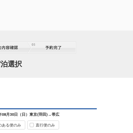
宿泊選択
6年08月30日（日）
東京(羽田)
→
帯広
のある便のみ
直行便のみ
東京(羽田)
帯広
6
+3,400円