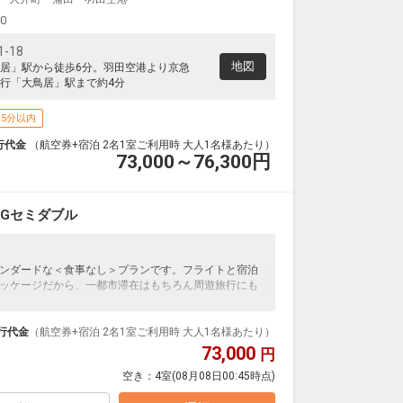
00
-18
地図
居」駅から徒歩6分。羽田空港より京急
行「大鳥居」駅まで約4分
5分以内
行代金
（航空券+宿泊 2名1室ご利用時 大人1名様あたり）
73,000～76,300
円
Gセミダブル
ンダードな＜食事なし＞プランです。フライトと宿泊
ッケージだから、一都市滞在はもちろん周遊旅行にも
泊なども自由自在です。
ループ）確約！フライトマイル50%貯まります。
行代金
（航空券+宿泊 2名1室ご利用時 大人1名様あたり）
プランなどの追加（同時予約）が可能なプランもござ
73,000
円
空き：
4室
(08月08日00:45時点)