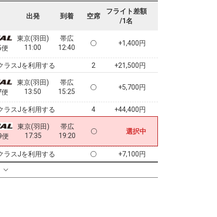
07:45
09:15
3便
フライト差額
出発
到着
空席
/1名
クラスJを利用する
+5,900円
3
東京(羽田)
帯広
+1,400円
11:00
12:40
5便
クラスJを利用する
+21,500円
2
東京(羽田)
帯広
+5,700円
13:50
15:25
7便
クラスJを利用する
+44,400円
4
東京(羽田)
帯広
選択中
17:35
19:20
9便
クラスJを利用する
+7,100円
る