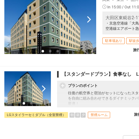
In 15:00 / Out 11:
大田区東糀谷2-11
・京急空港線「大鳥
空港線エアポート急
駐車場あり
駅徒歩
旅
【スタンダードプラン】食事なし L
プランのポイント
往復の航空券と宿泊がセットになったスタ
を自由に組み合わせできるダイナミックパ
最適！
旅行期間中の1泊だけの宿泊や延泊・飛び
フライトは、安心のJAL（またはJALグ
旅
朝
昼
夕
LGスタイラーセミダブル（全室禁煙）
禁煙ルーム
オプションでレンタカーや現地交通・体験
います。