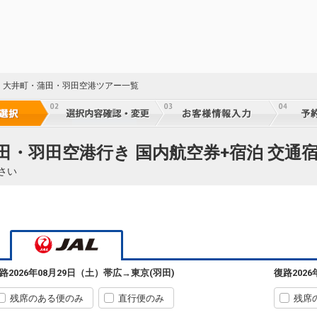
・大井町・蒲田・羽田空港ツアー一覧
田・羽田空港行き 国内航空券+宿泊 交通
さい
路
2026年08月29日（土）
帯広
→
東京(羽田)
復路
202
残席のある便のみ
直行便のみ
残席
帯広
東京(羽田)
2
+9,700円