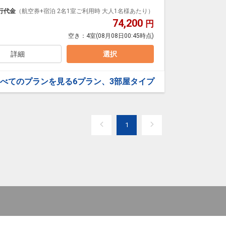
泊なども自由自在です。
ループ）確約！フライトマイル50%貯まります。
行代金
（航空券+宿泊 2名1室ご利用時 大人1名様あたり）
プランなどの追加（同時予約）が可能なプランもござ
74,200
円
空き：
4室
(08月08日00:45時点)
詳細
選択
べてのプランを見る
6プラン、3部屋タイプ
1