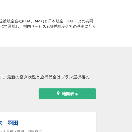
。
携航空会社(FDA、AMX)と日本航空（JAL）との共同
務員にて運航し、機内サービスも提携航空会社の基準に則り
す。最新の空き状況と旅行代金はプラン選択後の
地図表示
京 羽田
・大井町・蒲田・羽田空港