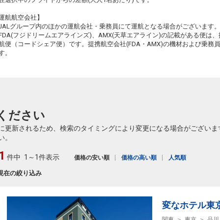
運航航空会社】
JALグループ内のほかの運航会社・乗務員にて運航となる場合がございます
FDA(フジドリームエアラインズ)、AMX(天草エアライン)の記載がある便は、提
航便（コードシェア便）です。提携航空会社(FDA・AMX)の機材および乗
す。
ください
に更新されるため、検索のタイミングにより変更になる場合がございま
い。
1
件中
1～1件表示
価格の安い順
価格の高い順
人気順
現在の絞り込み
変なホテル東
関東
東京
品川