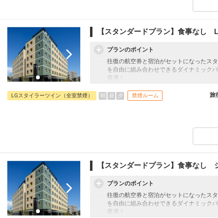
【スタンダードプラン】食事なし L
プランのポイント
往復の航空券と宿泊がセットになったスタ
を自由に組み合わせできるダイナミックパ
最適！
旅行期間中の1泊だけの宿泊や延泊・飛び
フライトは、安心のJAL（またはJALグ
旅
朝
昼
夕
LGスタイラーツイン（全室禁煙）
禁煙ルーム
オプションでレンタカーや現地交通・体験
います。
【スタンダードプラン】食事なし 
プランのポイント
往復の航空券と宿泊がセットになったスタ
を自由に組み合わせできるダイナミックパ
最適！