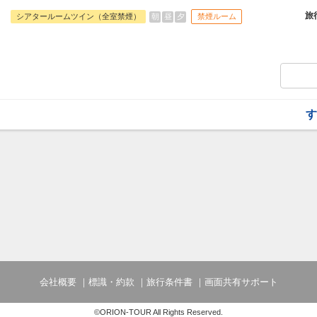
旅行期間中の1泊だけの宿泊や延泊・飛び
フライトは、安心のJAL（またはJALグ
旅
朝
昼
夕
シアタールームツイン（全室禁煙）
禁煙ルーム
オプションでレンタカーや現地交通・体験
います。
す
会社概要
標識・約款
旅行条件書
画面共有サポート
©ORION-TOUR All Rights Reserved.