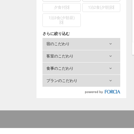
夕食付
[
0
]
1泊2食(夕朝)
[
0
]
1泊3食(夕朝昼)
[
0
]
さらに絞り込む
宿のこだわり
客室のこだわり
食事のこだわり
プランのこだわり