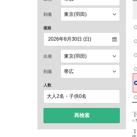
到着
復路
出発
到着
人数
再検索
【
○
【
現