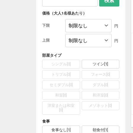
検索
価格（大人1名様あたり）
下限
円
上限
円
部屋タイプ
シングル
[
0
]
ツイン
[
1
]
トリプル
[
0
]
フォース
[
0
]
セミダブル
[
0
]
ダブル
[
0
]
和室
[
0
]
和洋室
[
0
]
洋室または和室
メゾネット
[
0
]
[
0
]
食事
食事なし
[
1
]
朝食付
[
1
]