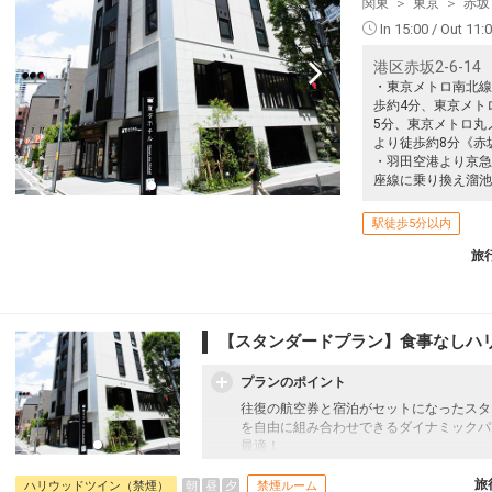
関東
東京
赤坂
In 15:00 / Out 11:
港区赤坂2-6-14
・東京メトロ南北線
歩約4分、東京メト
5分、東京メトロ丸
より徒歩約8分《赤
・羽田空港より京急
座線に乗り換え溜池
駅徒歩5分以内
旅
【スタンダードプラン】食事なしハ
プランのポイント
往復の航空券と宿泊がセットになったスタ
を自由に組み合わせできるダイナミックパ
最適！
旅行期間中の1泊だけの宿泊や延泊・飛び
フライトは、安心のJAL（またはJALグ
旅
朝
昼
夕
ハリウッドツイン（禁煙）
禁煙ルーム