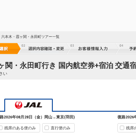
・六本木・霞ヶ関・永田町ツアー一覧
ヶ関・永田町行き 国内航空券+宿泊 交通
さい
23
岡山
東京(羽田)
路
2026年08月28日（金）
岡山
→
東京(羽田)
復路
202
+4,700円
232便
07:05
08:25
※JTA運航
残席のある便のみ
直行便のみ
残席
クラスJを利用する
+9,700円
3
23