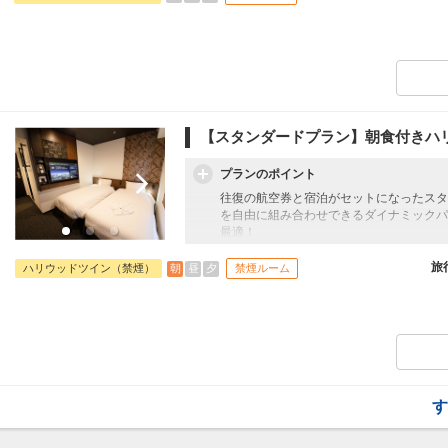
オプションでレンタカーや現地交通・体験
います。
※※嬉しい特典※※
変なホテル東京 赤坂2階に併設「ドライヘッ
約）
【営業時間】12：30～20：30 ※最
【定休日】日曜・祝日
【スタンダードプラン】朝食付きハ
プランのポイント
往復の航空券と宿泊がセットになったスタ
を自由に組み合わせできるダイナミックパ
最適！
旅行期間中の1泊だけの宿泊や延泊・飛び
フライトは、安心のJAL（またはJALグ
旅
朝
昼
夕
ハリウッドツイン（禁煙）
禁煙ルーム
オプションでレンタカーや現地交通・体験
います。
※※嬉しい特典※※
変なホテル東京 赤坂2階に併設「ドライヘッ
約）
【営業時間】12：30～20：30 ※最
【定休日】日曜・祝日
す