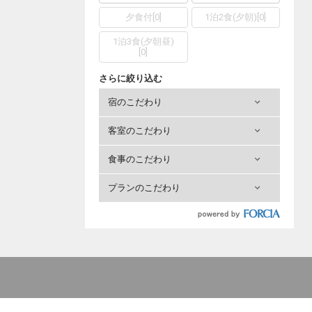
夕食付
[
0
]
1泊2食(夕朝)
[
0
]
1泊3食(夕朝昼)
[
0
]
さらに絞り込む
宿のこだわり
客室のこだわり
食事のこだわり
プランのこだわり