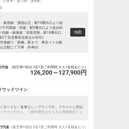
・六本木・霞ヶ関・永田町
00
・銀座線「溜池山王」駅10番出口より徒
ロ千代田線「赤坂」駅5番出口より徒歩約
地図
ノ内線・銀座線「赤坂見附」駅10番出口
坂2丁目交番前交差点が目印》
空港線で「新橋」駅まで、東京メトロ銀
山王駅にて下車 約40分
行代金
（航空券+宿泊 2名1室ご利用時 大人1名様あたり）
126,200～127,900
円
リウッドツイン
ンダードな＜食事なし＞プランです。フライトと宿泊
ッケージだから、一都市滞在はもちろん周遊旅行にも
泊なども自由自在です。
ループ）確約！フライトマイル50%貯まります。
行代金
（航空券+宿泊 2名1室ご利用時 大人1名様あたり）