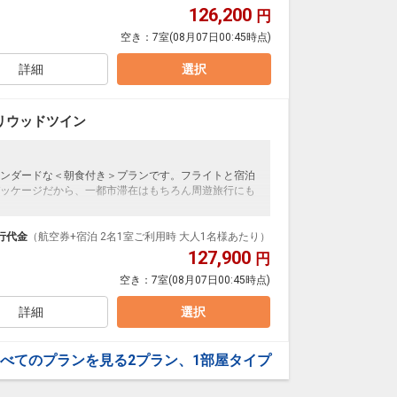
プランなどの追加（同時予約）が可能なプランもござ
126,200
円
空き：
7室
(08月07日00:45時点)
トスパMICHI」宿泊者利用20％OFF（現地にて予
詳細
選択
終時間はコース内容にて異なります。
リウッドツイン
ンダードな＜朝食付き＞プランです。フライトと宿泊
ッケージだから、一都市滞在はもちろん周遊旅行にも
泊なども自由自在です。
ループ）確約！フライトマイル50%貯まります。
行代金
（航空券+宿泊 2名1室ご利用時 大人1名様あたり）
プランなどの追加（同時予約）が可能なプランもござ
127,900
円
空き：
7室
(08月07日00:45時点)
トスパMICHI」宿泊者利用20％OFF（現地にて予
詳細
選択
終時間はコース内容にて異なります。
べてのプランを見る
2プラン、1部屋タイプ