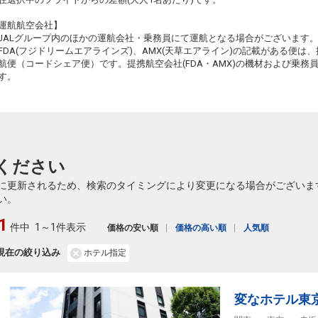
運航航空会社】
JALグループ内のほかの運航会社・乗務員にて運航となる場合がございます
FDA(フジドリームエアラインズ)、AMX(天草エアライン)の記載がある便は、提
航便（コードシェア便）です。提携航空会社(FDA・AMX)の機材および乗
す。
ください
に更新されるため、検索のタイミングにより変更になる場合がございま
い。
1
件中
1～1件表示
価格の安い順
価格の高い順
人気順
現在の絞り込み
ホテル指定
変なホテル東