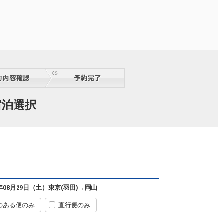
宿泊選択
東京(羽田)
岡山
+0円
08:05
09:20
1便
6年08月29日（土）
東京(羽田)
→
岡山
クラスJを利用する
+3,500円
4
のある便のみ
直行便のみ
東京(羽田)
岡山
+3,300円
3便