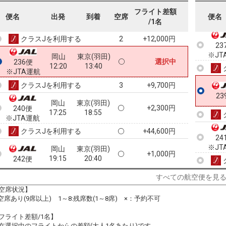
※JT
岡山
東京(羽田)
フライト差額
+2,300円
便名
出発
到着
空席
便名
10:00
11:20
234便
/1名
クラスJを利用する
+12,000円
2
23
※JT
岡山
東京(羽田)
選択中
236便
12:20
13:40
※JTA運航
クラスJを利用する
+9,700円
3
23
岡山
東京(羽田)
+2,300円
240便
17:25
18:55
※JTA運航
クラスJを利用する
+44,600円
24
※JT
岡山
東京(羽田)
+1,000円
19:15
20:40
242便
クラスJを利用する
+22,500円
6
すべての航空便を見
空席状況】
:空席あり(9席以上) 1～8:残席数(1～8席) ×：予約不可
フライト差額/1名】
在選択中のフライトからの差額(大人1名あたり)です。