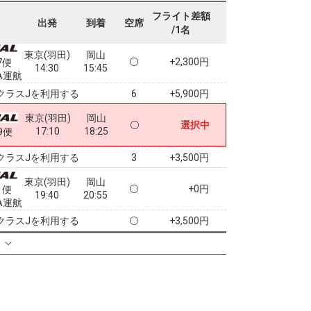
10:20
11:35
A運航
フライト差額
出発
到着
空席
/1名
クラスJを利用する
+5,900円
8
東京(羽田)
岡山
+2,300円
7便
14:30
15:45
A運航
クラスJを利用する
+5,900円
6
東京(羽田)
岡山
選択中
17:10
18:25
9便
クラスJを利用する
+3,500円
3
東京(羽田)
岡山
+0円
1便
19:40
20:55
A運航
クラスJを利用する
+3,500円
る