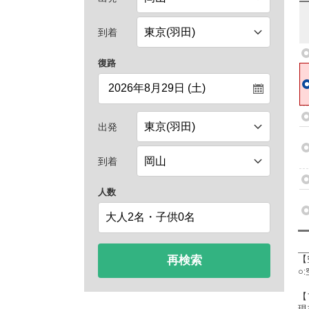
到着
復路
出発
到着
人数
再検索
【
○
【
現