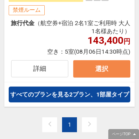
旅行期間中の1泊だけの宿泊や延
禁煙ルーム
泊・飛び泊なども自由自在です。
旅行代金
（航空券+宿泊 2名1室ご利用時 大人
フライトは、安心のJAL（または
1名様あたり）
JALグループ）確約！フライトマイ
143,400
円
ル50%貯まります。
オプションでレンタカーや現地交
空き：
5室
(08月06日14:30時点)
通・体験プランなどの追加（同時予
約）が可能なプランもございます。
詳細
選択
※※嬉しい特典※※
変なホテル東京 赤坂2階に併設
「ドライヘットスパMICHI」宿泊者
すべてのプランを見る
2プラン、1部屋タイプ
利用20％OFF（現地にて予約）
【営業時間】12：30～20：30 ※
最終時間はコース内容にて異なりま
1
す。
【定休日】日曜・祝日
ページTOP