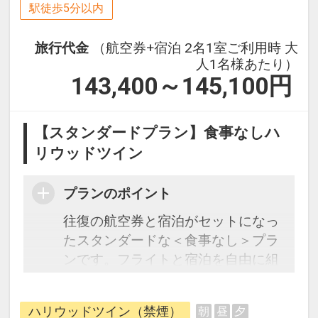
駅徒歩5分以内
旅行代金
（航空券+宿泊 2名1室ご利用時 大
人1名様あたり）
143,400～145,100
円
【スタンダードプラン】食事なしハ
リウッドツイン
プランのポイント
往復の航空券と宿泊がセットになっ
たスタンダードな＜食事なし＞プラ
ンです。フライトと宿泊を自由に組
み合わせできるダイナミックパッケ
ージだから、一都市滞在はもちろん
ハリウッドツイン（禁煙）
朝
昼
夕
周遊旅行にも最適！