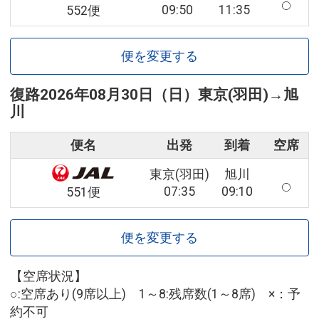
09:50
11:35
552便
便を変更する
復路
2026年08月30日（日）
東京(羽田)
→
旭
川
便名
出発
到着
空席
東京(羽田)
旭川
07:35
09:10
551便
便を変更する
【空席状況】
○:空席あり(9席以上) 1～8:残席数(1～8席) ×：予
約不可