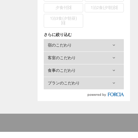
夕食付
[
0
]
1泊2食(夕朝)
[
0
]
1泊3食(夕朝昼)
[
0
]
さらに絞り込む
宿のこだわり
客室のこだわり
食事のこだわり
プランのこだわり