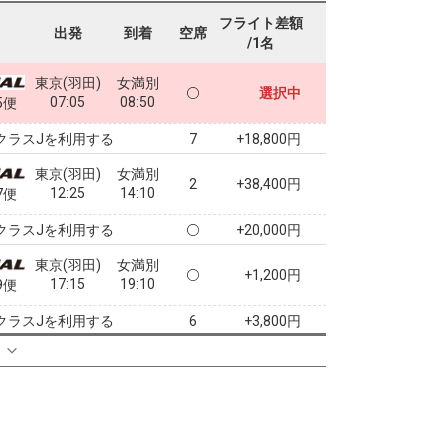
フライト差額
出発
到着
空席
/1名
東京(羽田)
女満別
選択中
07:05
08:50
5便
クラスJを利用する
+18,800円
7
東京(羽田)
女満別
2
+38,400円
12:25
14:10
7便
クラスJを利用する
+20,000円
東京(羽田)
女満別
+1,200円
17:15
19:10
9便
クラスJを利用する
+3,800円
6
る