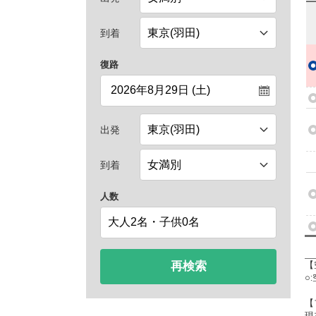
到着
復路
出発
到着
人数
再検索
【
○
【
現