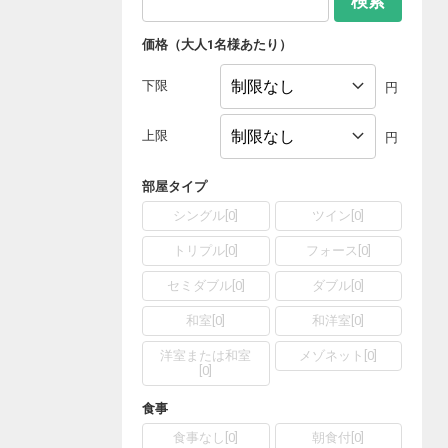
検索
価格（大人1名様あたり）
下限
円
上限
円
部屋タイプ
シングル
[
0
]
ツイン
[
0
]
トリプル
[
0
]
フォース
[
0
]
セミダブル
[
0
]
ダブル
[
0
]
和室
[
0
]
和洋室
[
0
]
洋室または和室
メゾネット
[
0
]
[
0
]
食事
食事なし
[
0
]
朝食付
[
0
]