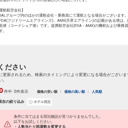
運航航空会社】
JALグループ内のほかの運航会社・乗務員にて運航となる場合がございます
FDA(フジドリームエアラインズ)、AMX(天草エアライン)の記載がある便は、提
航便（コードシェア便）です。提携航空会社(FDA・AMX)の機材および乗
す。
ください
に更新されるため、検索のタイミングにより変更になる場合がございま
い。
0
件中
0件表示
価格の安い順
価格の高い順
人気順
現在の絞り込み
ホテル指定
条件に当てはまる宿泊施設が見つかりませんでした。
以下をお試しください。
・人数当たり部屋数を変更する