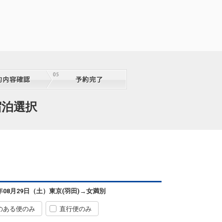
宿泊選択
6年08月29日（土）
東京(羽田)
→
女満別
のある便のみ
直行便のみ