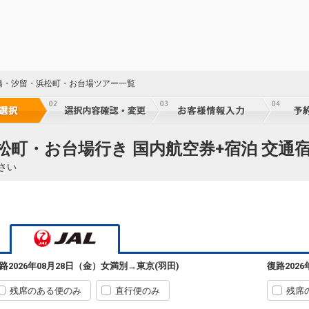
橋・汐留・浜松町・お台場ツアー一覧
松町・お台場行き 国内航空券+宿泊 交通
さい
路
2026年08月28日（金）
女満別
→
東京(羽田)
復路
202
残席のある便のみ
直行便のみ
残席