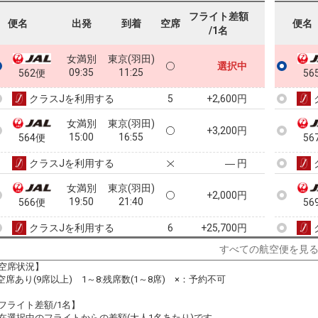
フライト差額
便名
出発
到着
空席
便名
/1名
女満別
東京(羽田)
選択中
09:35
11:25
562便
56
クラスJを利用する
+2,600円
5
女満別
東京(羽田)
+3,200円
15:00
16:55
564便
56
クラスJを利用する
― 円
女満別
東京(羽田)
+2,000円
19:50
21:40
566便
56
クラスJを利用する
+25,700円
6
すべての航空便を見
空席状況】
:空席あり(9席以上) 1～8:残席数(1～8席) ×：予約不可
フライト差額/1名】
在選択中のフライトからの差額(大人1名あたり)です。