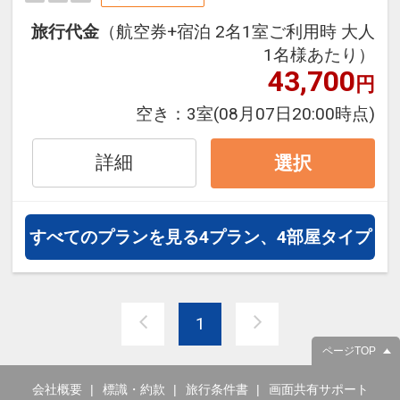
お台場エリアの観光にも最適です。
旅行代金
（航空券+宿泊 2名1室ご利用時 大人
周辺のテーマパークへのアクセスも
1名様あたり）
抜群。東京ディズニーリゾート・グ
43,700
円
ッドネイバーホテルとして毎日無料
の送迎バスが２つのパークへ運行中
空き：
3室
(08月07日20:00時点)
です。有明アリーナ、有明ガーデ
ン、劇団四季、ダイバーシティ東
詳細
選択
京､レゴランド、マダムタッソー、
有明コロシアムなど、周辺には一日
では遊びきれない話題のスポットが
すべてのプランを見る
4プラン、4部屋タイプ
いっぱいです。
1
ページTOP
会社概要
標識・約款
旅行条件書
画面共有サポート