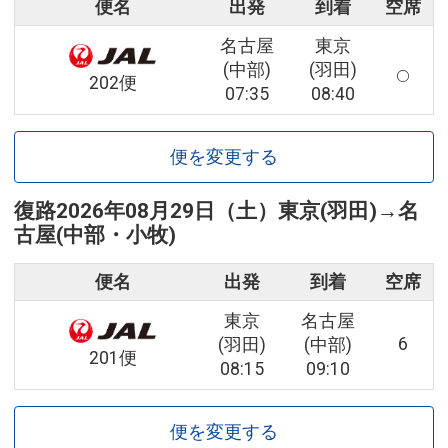
便名
出発
到着
空席
名古屋
東京
(中部)
(羽田)
202便
07:35
08:40
便を変更する
復路
2026年08月29日（土）
東京(羽田)
→
名
古屋(中部・小牧)
便名
出発
到着
空席
東京
名古屋
6
(羽田)
(中部)
201便
08:15
09:10
便を変更する