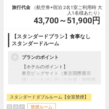
旅行代金
（航空券+宿泊 2名1室ご利用時 大
人1名様あたり）
43,700～51,900
円
【スタンダードプラン】食事なし
スタンダードルーム
プランのポイント
【ホテルのポイント】
東京ビッグサイト（東京国際展示
場）にいちばん近いお台場・有明周
辺のホテル。
東京ベイ有明ワシントンホテルは、
スタンダードダブルルーム【全室禁煙】
ゆりかもめ有明駅・りんかい線国際
展示場駅から徒歩3分、ビジネスや
禁煙ルーム
朝
昼
夕