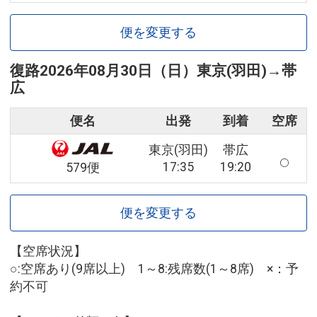
便を変更する
復路
2026年08月30日（日）
東京(羽田)
→
帯
広
便名
出発
到着
空席
東京(羽田)
帯広
17:35
19:20
579便
便を変更する
【空席状況】
○:空席あり(9席以上) 1～8:残席数(1～8席) ×：予
約不可