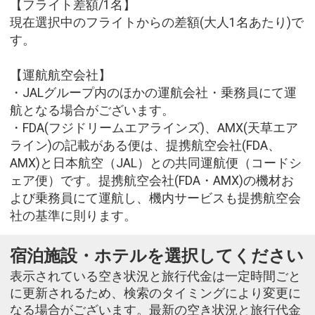
【フライト差額/1名】
現在選択中のフライトからの差額(大人1名あたり)で
す。
【運航航空会社】
・JALグループ内のほかの運航会社・乗務員にて運
航となる場合がございます。
・FDA(フジドリームエアラインズ)、AMX(天草エア
ライン)の記載がある便は、提携航空会社(FDA、
AMX)と日本航空（JAL）との共同運航便（コードシ
ェア便）です。提携航空会社(FDA・AMX)の機材お
よび乗務員にて運航し、機内サービスも提携航空会
社の基準に則ります。
宿泊施設・ホテルを選択してください
表示されている空き状況と旅行代金は一定時間ごと
に更新されるため、検索のタイミングにより変更に
なる場合がございます。最新の空き状況と旅行代金