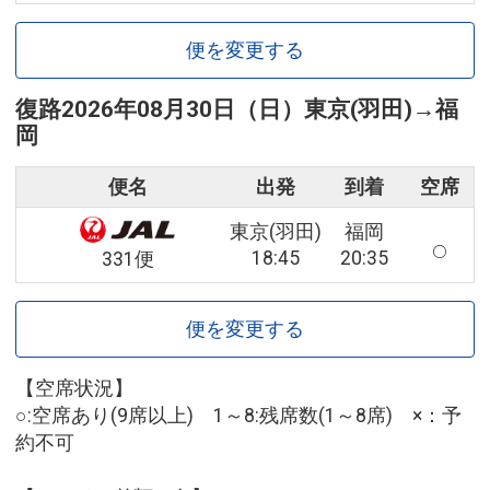
便を変更する
復路
2026年08月30日（日）
東京(羽田)
→
福
岡
便名
出発
到着
空席
東京(羽田)
福岡
18:45
20:35
331便
便を変更する
【空席状況】
○:空席あり(9席以上) 1～8:残席数(1～8席) ×：予
約不可