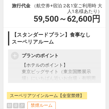
旅行代金
（航空券+宿泊 2名1室ご利用時 大
人1名様あたり）
59,500～62,600
円
【スタンダードプラン】食事なし
スーペリアルーム
プランのポイント
【ホテルのポイント】
東京ビッグサイト（東京国際展示
場）にいちばん近いお台場・有明周
辺のホテル。
東京ベイ有明ワシントンホテルは、
スーペリアツインルーム【全室禁煙】
ゆりかもめ有明駅・りんかい線国際
展示場駅から徒歩3分、ビジネスや
禁煙ルーム
朝
昼
夕