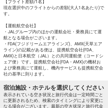
【フライト差額/1名】
現在選択中のフライトからの差額(大人1名あたり)で
す。
【運航航空会社】
・JALグループ内のほかの運航会社・乗務員にて運
航となる場合がございます。
・FDA(フジドリームエアラインズ)、AMX(天草エア
ライン)の記載がある便は、提携航空会社(FDA、
AMX)と日本航空（JAL）との共同運航便（コードシ
ェア便）です。提携航空会社(FDA・AMX)の機材お
よび乗務員にて運航し、機内サービスも提携航空会
社の基準に則ります。
宿泊施設・ホテルを選択してください
表示されている空き状況と旅行代金は一定時間ごと
に更新されるため、検索のタイミングにより変更に
なる場合がございます。最新の空き状況と旅行代金