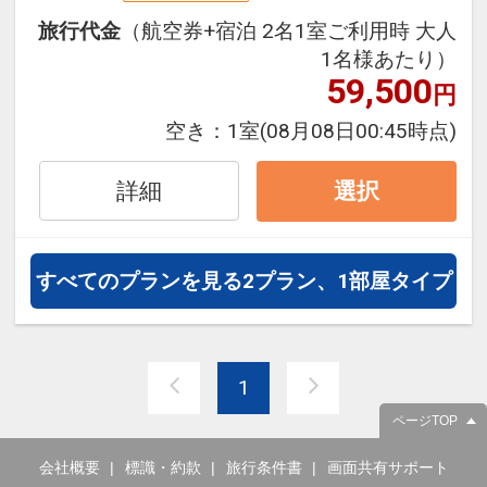
お台場エリアの観光にも最適です。
旅行代金
（航空券+宿泊 2名1室ご利用時 大人
周辺のテーマパークへのアクセスも
1名様あたり）
抜群。東京ディズニーリゾート・グ
59,500
円
ッドネイバーホテルとして毎日無料
の送迎バスが２つのパークへ運行中
空き：
1室
(08月08日00:45時点)
です。有明アリーナ、有明ガーデ
ン、劇団四季、ダイバーシティ東
詳細
選択
京､レゴランド、マダムタッソー、
有明コロシアムなど、周辺には一日
では遊びきれない話題のスポットが
すべてのプランを見る
2プラン、1部屋タイプ
いっぱいです。
1
ページTOP
会社概要
標識・約款
旅行条件書
画面共有サポート