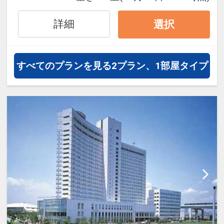
通・体験プランなどの追加（同時予
約）が可能なプランもございます。
詳細
選択
すべてのプランを見る
2プラン、1部屋タイプ