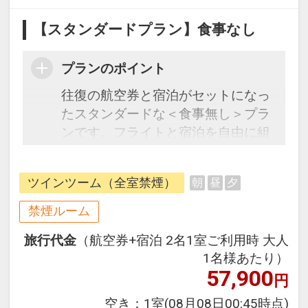
【スタンダードプラン】食事なし
プランのポイント
往復の航空券と宿泊がセットになっ
たスタンダードな＜食事無し＞プラ
ンです。フライトと宿泊を自由に組
み合わせできるダイナミックパッケ
ージだから、一都市滞在はもちろん
ツインツーム（全室禁煙）
朝
昼
夕
周遊旅行にも最適！
旅行期間中の1泊だけの宿泊や延
禁煙ルーム
泊・飛び泊なども自由自在です。
旅行代金
（航空券+宿泊 2名1室ご利用時 大人
フライトは、安心のJAL（または
1名様あたり）
JALグループ）確約！フライトマイ
57,900
円
ル50%貯まります。
オプションでレンタカーや現地交
空き：
1室
(08月08日00:45時点)