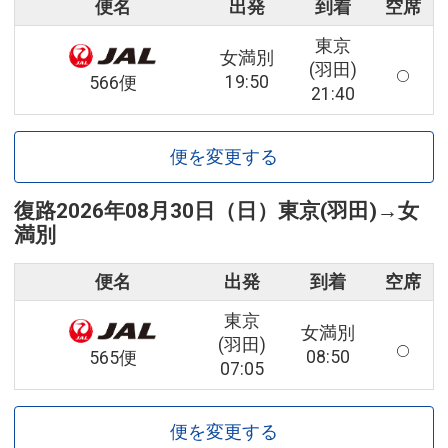
便名
出発
到着
空席
東京
女満別
(羽田)
19:50
566便
21:40
便を変更する
復路
2026年08月30日（日）
東京(羽田)
→
女
満別
便名
出発
到着
空席
東京
女満別
(羽田)
08:50
565便
07:05
便を変更する