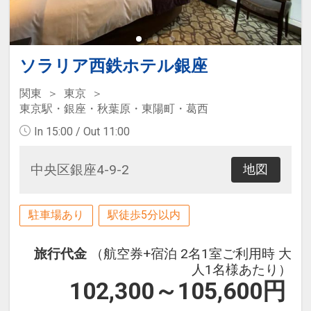
ソラリア西鉄ホテル銀座
関東
東京
東京駅・銀座・秋葉原・東陽町・葛西
In 15:00 / Out 11:00
中央区銀座4-9-2
地図
駐車場あり
駅徒歩5分以内
旅行代金
（航空券+宿泊 2名1室ご利用時 大
人1名様あたり）
102,300～105,600
円