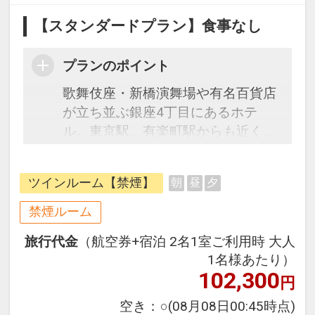
【スタンダードプラン】食事なし
プランのポイント
歌舞伎座・新橋演舞場や有名百貨店
が立ち並ぶ銀座4丁目にあるホテ
ル。東京駅、有楽町駅からも近く、
旅行やビジネスの起点にもご利用頂
けます。
ツインルーム【禁煙】
朝
昼
夕
このプランは、往復の航空券と宿泊
がセットになったスタンダードな＜
禁煙ルーム
食事なし＞プランです。フライトと
旅行代金
（航空券+宿泊 2名1室ご利用時 大人
宿泊を自由に組み合わせできるダイ
1名様あたり）
ナミックパッケージだから、一都市
102,300
円
滞在はもちろん周遊旅行にも最適！
旅行期間中の1泊だけの宿泊や延
空き：
○
(08月08日00:45時点)