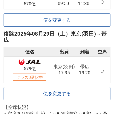
09:50
11:30
570便
便を変更する
復路
2026年08月29日（土）
東京(羽田)
→
帯
広
便名
出発
到着
空席
東京(羽田)
帯広
579便
17:35
19:20
クラスJ選択中
便を変更する
【空席状況】
○:空席あり(9席以上) 1～8:残席数(1～8席) ×：予