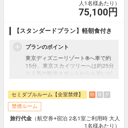
人1名様あたり）
75,100
円
【スタンダードプラン】軽朝食付き
プランのポイント
東京ディズニーリゾート®へ車で約
15分、東京スカイツリーへは約25分
と人気の観光スポットからも近いビ
ジネスホテルです。ビジネスにもレ
ジャーにも最適な立地のホテルで
セミダブルルーム【全室禁煙】
朝
昼
夕
す。
プラン説明：往復の航空券と宿泊が
禁煙ルーム
セットになったスタンダードな＜軽
旅行代金
（航空券+宿泊 2名1室ご利用時 大人
朝食付き＞プランで、フライトと宿
1名様あたり）
泊を自由に組み合わせできるダイナ