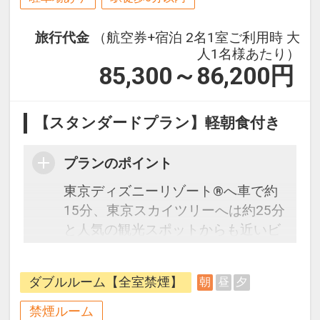
旅行代金
（航空券+宿泊 2名1室ご利用時 大
人1名様あたり）
85,300～86,200
円
【スタンダードプラン】軽朝食付き
プランのポイント
東京ディズニーリゾート®へ車で約
15分、東京スカイツリーへは約25分
と人気の観光スポットからも近いビ
ジネスホテルです。ビジネスにもレ
ジャーにも最適な立地のホテルで
ダブルルーム【全室禁煙】
朝
昼
夕
す。
プラン説明：往復の航空券と宿泊が
禁煙ルーム