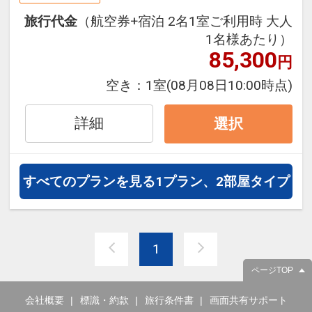
セットになったスタンダードな＜軽
旅行代金
（航空券+宿泊 2名1室ご利用時 大人
朝食付き＞プランで、フライトと宿
1名様あたり）
泊を自由に組み合わせできるダイナ
85,300
円
ミックパッケージだから、一都市滞
在はもちろん周遊旅行にも最適！
空き：
1室
(08月08日10:00時点)
旅行期間中の1泊だけの宿泊や延
泊・飛び泊なども自由自在です。
詳細
選択
フライトは、安心のJAL（または
JALグループ）確約！フライトマイ
ル50%貯まります。
すべてのプランを見る
1プラン、2部屋タイプ
オプションでレンタカーや現地交
通・体験プランなどの追加（同時予
約）が可能なプランもございます。
1
ページTOP
会社概要
標識・約款
旅行条件書
画面共有サポート