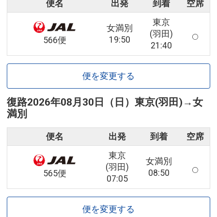
便名
出発
到着
空席
東京
女満別
(羽田)
19:50
566便
21:40
便を変更する
復路
2026年08月30日（日）
東京(羽田)
→
女
満別
便名
出発
到着
空席
東京
女満別
(羽田)
08:50
565便
07:05
便を変更する