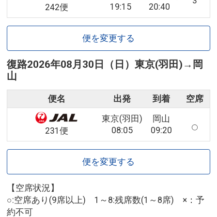
3
19:15
20:40
242便
便を変更する
復路
2026年08月30日（日）
東京(羽田)
→
岡
山
便名
出発
到着
空席
東京(羽田)
岡山
08:05
09:20
231便
便を変更する
【空席状況】
○:空席あり(9席以上) 1～8:残席数(1～8席) ×：予
約不可