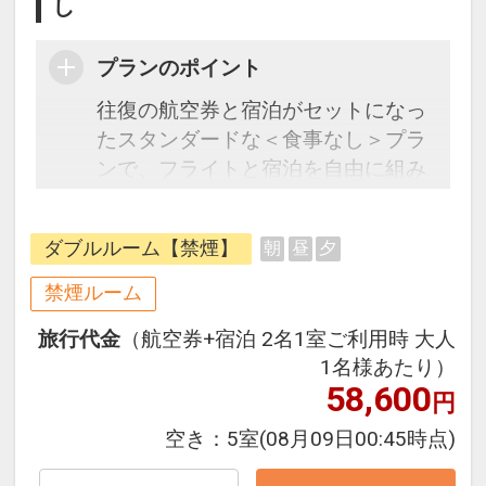
し
プランのポイント
往復の航空券と宿泊がセットになっ
たスタンダードな＜食事なし＞プラ
ンで、フライトと宿泊を自由に組み
合わせできるダイナミックパッケー
ジだから、一都市滞在はもちろん周
ダブルルーム【禁煙】
朝
昼
夕
遊旅行にも最適！
旅行期間中の1泊だけの宿泊や延
禁煙ルーム
泊・飛び泊なども自由自在です。
旅行代金
（航空券+宿泊 2名1室ご利用時 大人
フライトは、安心のJAL（または
1名様あたり）
JALグループ）確約！フライトマイ
58,600
円
ル50%貯まります。
空き：
5室
(08月09日00:45時点)