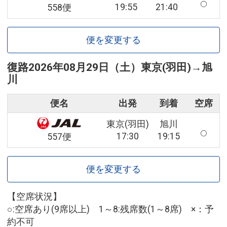
19:55
21:40
558便
便を変更する
復路
2026年08月29日（土）
東京(羽田)
→
旭
川
便名
出発
到着
空席
東京(羽田)
旭川
17:30
19:15
557便
便を変更する
【空席状況】
○:空席あり(9席以上) 1～8:残席数(1～8席) ×：予
約不可