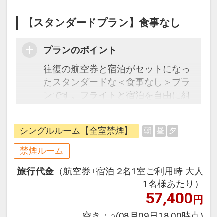
【スタンダードプラン】食事なし
プランのポイント
往復の航空券と宿泊がセットになっ
たスタンダードな＜食事なし＞プラ
ンです。フライトと宿泊を自由に組
み合わせできるダイナミックパッケ
ージだから、一都市滞在はもちろん
シングルルーム【全室禁煙】
朝
昼
夕
周遊旅行にも最適！
旅行期間中の1泊だけの宿泊や延
禁煙ルーム
泊・飛び泊なども自由自在です。
旅行代金
（航空券+宿泊 2名1室ご利用時 大人
フライトは、安心のJAL（または
1名様あたり）
JALグループ）確約！フライトマイ
57,400
円
ル50%貯まります。
オプションでレンタカーや現地交
空き：
○
(08月09日18:00時点)