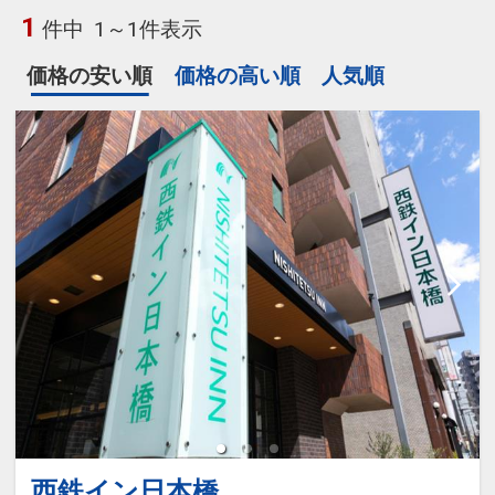
1
件中
1～1件表示
価格の安い順
価格の高い順
人気順
西鉄イン日本橋