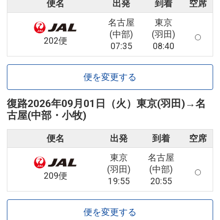
便名
出発
到着
空席
名古屋
東京
(中部)
(羽田)
202便
07:35
08:40
便を変更する
復路
2026年09月01日（火）
東京(羽田)
→
名
古屋(中部・小牧)
便名
出発
到着
空席
東京
名古屋
(羽田)
(中部)
209便
19:55
20:55
便を変更する