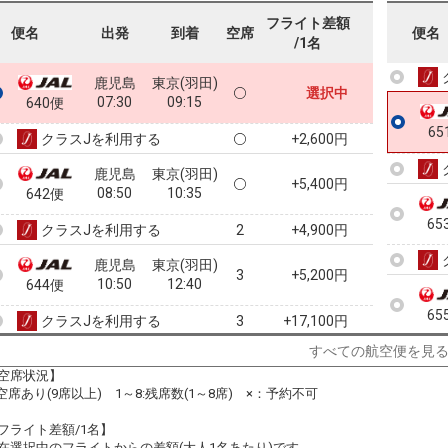
フライト差額
便名
出発
到着
空席
便名
64
/1名
鹿児島
東京(羽田)
選択中
07:30
09:15
640便
65
クラスJを利用する
+2,600円
鹿児島
東京(羽田)
+5,400円
08:50
10:35
642便
65
クラスJを利用する
+4,900円
2
鹿児島
東京(羽田)
3
+5,200円
10:50
12:40
644便
65
クラスJを利用する
+17,100円
3
すべての航空便を見
鹿児島
東京(羽田)
5
+14,500円
12:40
14:30
空席状況】
646便
:空席あり(9席以上) 1～8:残席数(1～8席) ×：予約不可
クラスJを利用する
+17,100円
6
フライト差額/1名】
鹿児島
東京(羽田)
在選択中のフライトからの差額(大人1名あたり)です。