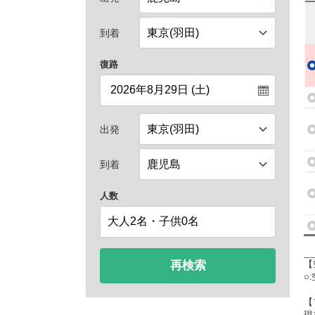
到着
復路
出発
到着
人数
再検索
【
○
【
現