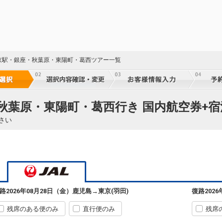
京駅・銀座・秋葉原・東陽町・葛西ツアー一覧
64
秋葉原・東陽町・葛西行き 国内航空券+宿
64
さい
64
路
2026年08月28日（金）
鹿児島
→
東京(羽田)
復路
202
64
残席のある便のみ
直行便のみ
残席