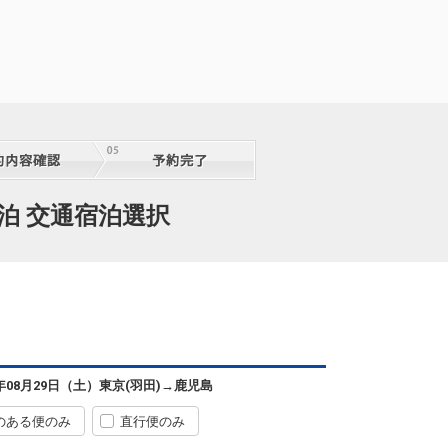
東京(羽田)
鹿児島
+21,500円
06:25
08:05
1便
クラスJを利用する
+24,100円
2
東京(羽田)
鹿児島
+2,900円
泊 交通宿泊選択
08:15
09:55
3便
クラスJを利用する
+8,700円
3
東京(羽田)
鹿児島
+2,900円
09:55
11:35
5便
クラスJを利用する
+8,700円
東京(羽田)
鹿児島
6年08月29日（土）
東京(羽田)
→
鹿児島
+7,500円
12:00
13:45
7便
のある便のみ
直行便のみ
クラスJを利用する
+26,400円
3