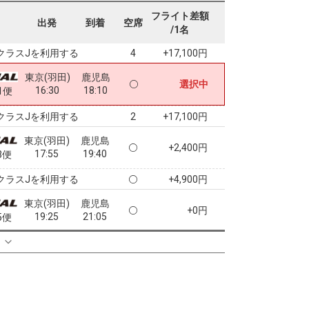
東京(羽田)
鹿児島
フライト差額
+0円
出発
到着
空席
14:15
15:55
9便
/1名
クラスJを利用する
+17,100円
4
東京(羽田)
鹿児島
選択中
16:30
18:10
1便
クラスJを利用する
+17,100円
2
東京(羽田)
鹿児島
+2,400円
17:55
19:40
3便
クラスJを利用する
+4,900円
東京(羽田)
鹿児島
+0円
19:25
21:05
5便
クラスJを利用する
+2,600円
る