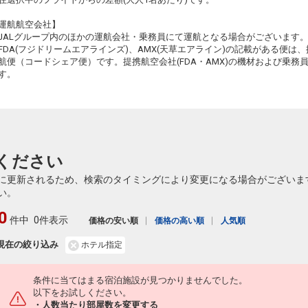
5
+7,500円
14:35
16:30
648便
運航航空会社】
JALグループ内のほかの運航会社・乗務員にて運航となる場合がございます
クラスJを利用する
+36,300円
2
FDA(フジドリームエアラインズ)、AMX(天草エアライン)の記載がある便は、提
航便（コードシェア便）です。提携航空会社(FDA・AMX)の機材および乗
鹿児島
東京(羽田)
+6,100円
す。
16:40
18:40
650便
クラスJを利用する
+20,300円
6
鹿児島
東京(羽田)
+17,700円
18:55
20:50
652便
ください
クラスJを利用する
+57,000円
6
に更新されるため、検索のタイミングにより変更になる場合がございま
鹿児島
東京(羽田)
い。
+0円
20:35
22:25
654便
0
件中
0件表示
価格の安い順
価格の高い順
人気順
クラスJを利用する
+33,900円
現在の絞り込み
ホテル指定
条件に当てはまる宿泊施設が見つかりませんでした。
以下をお試しください。
・人数当たり部屋数を変更する