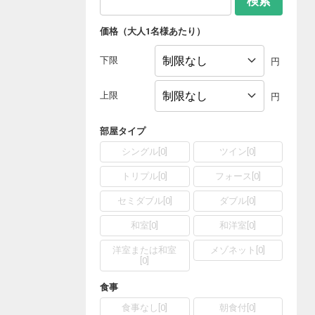
検索
価格（大人1名様あたり）
下限
円
上限
円
部屋タイプ
シングル
[
0
]
ツイン
[
0
]
トリプル
[
0
]
フォース
[
0
]
セミダブル
[
0
]
ダブル
[
0
]
和室
[
0
]
和洋室
[
0
]
洋室または和室
メゾネット
[
0
]
[
0
]
食事
食事なし
[
0
]
朝食付
[
0
]