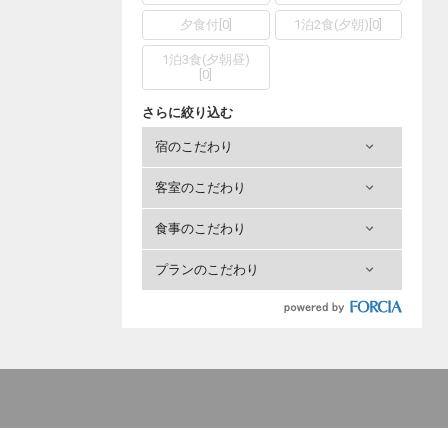
夕食付
[
0
]
1泊2食(夕朝)
[
0
]
1泊3食(夕朝昼)
[
0
]
さらに絞り込む
宿のこだわり
客室のこだわり
食事のこだわり
プランのこだわり