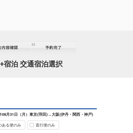
+宿泊 交通宿泊選択
東京(羽田)
大阪(伊丹)
+900円
06:30
07:30
1便
6年08月31日（月）
東京(羽田)
→
大阪(伊丹・関西・神戸)
クラスJを利用する
+7,700円
のある便のみ
直行便のみ
東京(羽田)
大阪(関西)
選択中