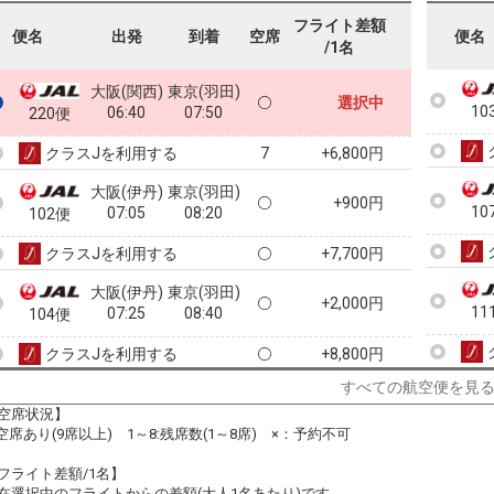
22
フライト差額
便名
出発
到着
空席
便名
/1名
大阪(関西)
東京(羽田)
選択中
10
06:40
07:50
220便
クラスJを利用する
+6,800円
7
大阪(伊丹)
東京(羽田)
+900円
10
07:05
08:20
102便
クラスJを利用する
+7,700円
大阪(伊丹)
東京(羽田)
+2,000円
11
07:25
08:40
104便
クラスJを利用する
+8,800円
すべての航空便を見
大阪(伊丹)
東京(羽田)
3
+2,000円
11
08:20
09:35
空席状況】
106便
:空席あり(9席以上) 1～8:残席数(1～8席) ×：予約不可
クラスJを利用する
+8,800円
フライト差額/1名】
大阪(伊丹)
東京(羽田)
在選択中のフライトからの差額(大人1名あたり)です。