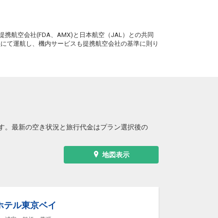
+2,000円
11:30
12:35
5便
クラスJを利用する
+31,500円
7
。
携航空会社(FDA、AMX)と日本航空（JAL）との共同
東京(羽田)
大阪(伊丹)
務員にて運航し、機内サービスも提携航空会社の基準に則り
+2,000円
12:30
13:35
7便
クラスJを利用する
+31,500円
東京(羽田)
大阪(関西)
+2,300円
12:35
14:00
5便
クラスJを利用する
+9,100円
3
す。最新の空き状況と旅行代金はプラン選択後の
東京(羽田)
大阪(伊丹)
+2,000円
13:30
14:35
9便
地図表示
クラスJを利用する
+11,600円
3
東京(羽田)
大阪(伊丹)
+900円
14:30
15:35
1便
クラスJを利用する
+7,700円
ホテル東京ベイ