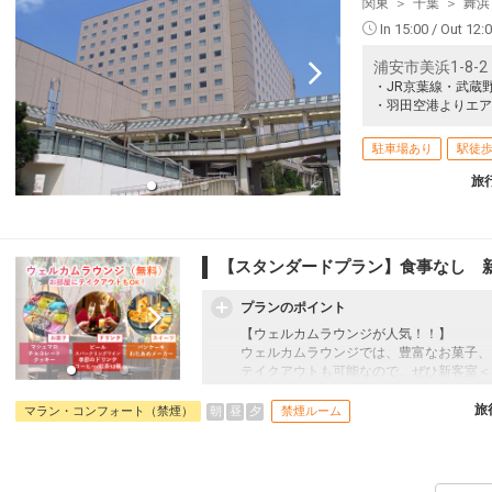
関東
千葉
舞浜
大阪(伊丹)
東京(羽田)
+6,300円
12
14:30
15:50
120便
In 15:00 / Out 12:
浦安市美浜1-8-2
クラスJを利用する
+31,500円
・JR京葉線・武蔵
・羽田空港よりエア
大阪(関西)
東京(羽田)
+5,100円
12
14:40
16:05
224便
駐車場あり
駅徒歩
クラスJを利用する
― 円
旅
大阪(伊丹)
東京(羽田)
+5,100円
13
15:30
17:00
124便
【スタンダードプラン】食事なし 新
クラスJを利用する
+30,300円
大阪(伊丹)
東京(羽田)
プランのポイント
+5,100円
13
16:20
17:50
126便
【ウェルカムラウンジが人気！！】
ウェルカムラウンジでは、豊富なお菓子、
クラスJを利用する
+10,500円
2
テイクアウトも可能なので、ぜひ新客室＜
大阪(伊丹)
東京(羽田)
往復の航空券に加え、オリエンタルホテル
旅
朝
昼
夕
マラン・コンフォート（禁煙）
禁煙ルーム
+6,300円
13
16:45
18:10
128便
す。
☆オリエンタルホテル東京ベイはサービス
クラスJを利用する
+11,600円
3
＜新客室＞