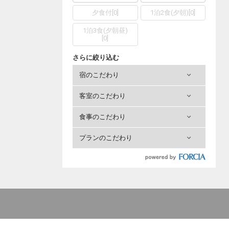
夕食付
[
0
]
1泊2食(夕朝)
[
0
]
1泊3食(夕朝昼)
[
0
]
さらに絞り込む
宿のこだわり
客室のこだわり
食事のこだわり
プランのこだわり