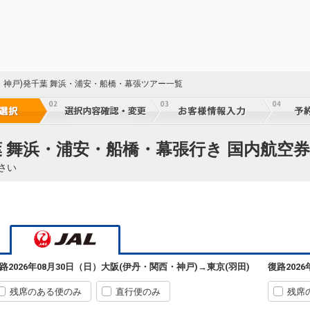
・神戸)発千葉 舞浜・浦安・船橋・幕張ツアー一覧
葉 舞浜・浦安・船橋・幕張行き 国内航空券
さい
10
路
2026年08月30日（日）
大阪(伊丹・関西・神戸)
→
東京(羽田)
復路
202
残席のある便のみ
直行便のみ
残席