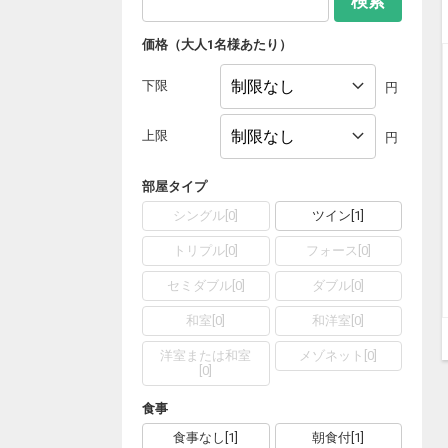
検索
価格（大人1名様あたり）
下限
円
上限
円
部屋タイプ
シングル
[
0
]
ツイン
[
1
]
トリプル
[
0
]
フォース
[
0
]
セミダブル
[
0
]
ダブル
[
0
]
和室
[
0
]
和洋室
[
0
]
洋室または和室
メゾネット
[
0
]
[
0
]
食事
食事なし
[
1
]
朝食付
[
1
]