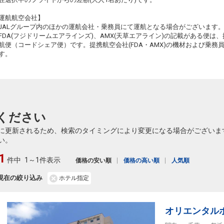
+3,500円
11
09:25
10:40
110便
運航航空会社】
JALグループ内のほかの運航会社・乗務員にて運航となる場合がございます
クラスJを利用する
+8,800円
3
FDA(フジドリームエアラインズ)、AMX(天草エアライン)の記載がある便は、提
航便（コードシェア便）です。提携航空会社(FDA・AMX)の機材および乗
大阪(伊丹)
東京(羽田)
3
+3,500円
す。
11
10:20
11:35
112便
クラスJを利用する
+31,500円
大阪(伊丹)
東京(羽田)
+2,300円
22
11:25
12:40
114便
ください
クラスJを利用する
+17,500円
3
に更新されるため、検索のタイミングにより変更になる場合がございま
大阪(伊丹)
東京(羽田)
い。
2
+3,500円
11
12:25
13:40
116便
1
件中
1～1件表示
価格の安い順
価格の高い順
人気順
クラスJを利用する
+18,700円
8
現在の絞り込み
ホテル指定
大阪(伊丹)
東京(羽田)
+4,900円
12
13:25
14:40
118便
クラスJを利用する
― 円
オリエンタル