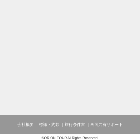
東京ディズニーリゾートまでの無料シャト
会社概要
標識・約款
旅行条件書
画面共有サポート
©ORION-TOUR All Rights Reserved.