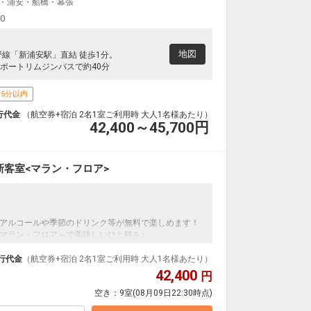
・浦安・船橋・幕張
東京(羽田)
大阪(伊丹)
+900円
14:55
16:00
5便
00
クラスJを利用する
+7,700円
地図
野線「新浦安駅」直結 徒歩1分。
東京(羽田)
大阪(伊丹)
ポートリムジンバスで約40分
+900円
16:40
17:45
7便
5分以内
クラスJを利用する
+30,300円
4
行代金
（航空券+宿泊 2名1室ご利用時 大人1名様あたり）
42,400～45,700
円
東京(羽田)
大阪(伊丹)
+2,000円
17:35
18:40
1便
クラスJを利用する
+8,800円
客室<マラン・フロア>
7
東京(羽田)
大阪(伊丹)
+2,000円
18:00
19:05
3便
アルコールや季節のドリンク等が無料で楽しめます！
クラスJを利用する
+8,800円
マラン・フロア＞で美味しいひと時を♪
東京(羽田)
大阪(伊丹)
東京ベイの新客室＜マラン・フロア＞宿泊のプランで
行代金
（航空券+宿泊 2名1室ご利用時 大人1名様あたり）
+2,000円
18:40
19:45
7便
42,400
円
空き：
9室
(08月09日22:30時点)
クラスJを利用する
+11,600円
充実！
4