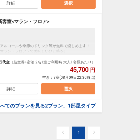
ンした広々とした海のようなお部屋です。
詳細
選択
東京(羽田)
大阪(伊丹)
+2,000円
19:10
20:25
9便
ドリンクをビュッフェ形式お召し上がりいただけま
クラスJを利用する
+8,800円
4
客室<マラン・フロア>
トドリンク、ビール、スパークリングワインをご用
東京(羽田)
大阪(関西)
+1,100円
20:40
22:00
9便
ンケアグッズやお子様のおもちゃ等、豊富なアメニティ
アルコールや季節のドリンク等が無料で楽しめます！
クラスJを利用する
+10,700円
2
マラン・フロア＞で美味しいひと時を♪
利です。
東京ベイの新客室＜マラン・フロア＞宿泊のプランで
行代金
（航空券+宿泊 2名1室ご利用時 大人1名様あたり）
ルバス(予約不要)があり、パーク利用に便利です。
45,700
円
空き：
9室
(08月09日22:30時点)
充実！
ンした広々とした海のようなお部屋です。
詳細
選択
ドリンクをビュッフェ形式お召し上がりいただけま
べてのプランを見る
2プラン、1部屋タイプ
ンケアグッズやお子様のおもちゃ等、豊富なアメニティ
利です。
1