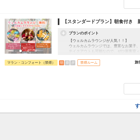
マランフロアは、2024年の8月にオープ
大阪(伊丹)
東京(羽田)
+7,700円
＜ウェルカムラウンジ＞
13
18:25
19:45
130便
ウェルカムラウンジでは、無料でお菓子・
す。
【スタンダードプラン】朝食付き 新
クラスJを利用する
― 円
ドリンクは、コーヒー、紅茶、季節のソフ
意！
大阪(伊丹)
東京(羽田)
プランのポイント
＜アメニティバイキング＞
+6,300円
22
19:35
20:55
134便
2階フロント【ティロワール】にて、スキ
【ウェルカムラウンジが人気！！】
がご用意しております。
ウェルカムラウンジでは、豊富なお菓子、
クラスJを利用する
+18,700円
＜駅直結＞
テイクアウトも可能なので、ぜひ新客室＜
新浦安駅北口から直結なのでアクセスに便
大阪(伊丹)
東京(羽田)
＜ディズニー送迎＞
往復の航空券に加え、オリエンタルホテル
旅
朝
昼
夕
マラン・コンフォート（禁煙）
禁煙ルーム
+5,100円
20:00
21:20
東京ディズニーリゾートまでの無料シャト
138便
す。
☆オリエンタルホテル東京ベイはサービス
クラスJを利用する
+17,500円
8
＜新客室＞
マランフロアは、2024年の8月にオープ
大阪(関西)
東京(羽田)
+4,000円
＜ウェルカムラウンジ＞
21:00
22:25
228便
ウェルカムラウンジでは、無料でお菓子・
す。
す
クラスJを利用する
+10,700円
3
＜アメニティバイキング＞
2階フロント【ティロワール】にて、スキ
がご用意しております。
＜駅直結＞
新浦安駅北口から直結なのでアクセスに便
＜ディズニー送迎＞