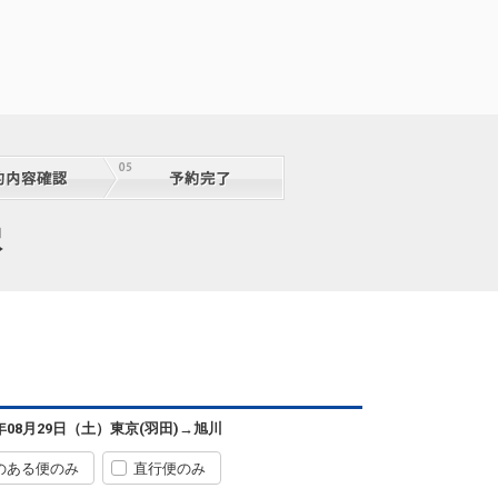
択
6年08月29日（土）
東京(羽田)
→
旭川
のある便のみ
直行便のみ
東京(羽田)
旭川
+1,200円