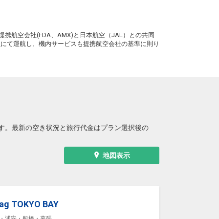
。
携航空会社(FDA、AMX)と日本航空（JAL）との共同
務員にて運航し、機内サービスも提携航空会社の基準に則り
す。最新の空き状況と旅行代金はプラン選択後の
地図表示
lag TOKYO BAY
・浦安・船橋・幕張