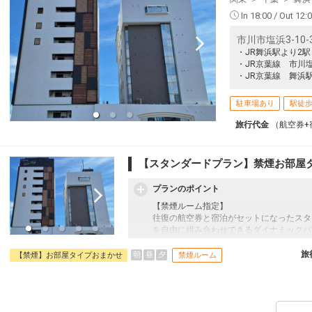
In 18:00 / Out 12:
市川市塩浜3-10-
・JR舞浜駅より2
・JR京葉線 市川
・JR京葉線 舞浜
駐車場あり
駅徒歩
旅行代金
（航空券+
【スタンダードプラン】禁煙お部屋
プランのポイント
【禁煙ルーム指定】
往復の航空券と宿泊がセットになったスタ
を自由に組み合わせできるダイナミックパ
最適！
旅行期間中の1泊だけの宿泊や延泊・飛び
旅
朝
昼
夕
【禁煙】お部屋タイプおまかせ
禁煙ルーム
フライトは、安心のJAL（またはJALグ
オプションでレンタカーや現地交通・体験
います。