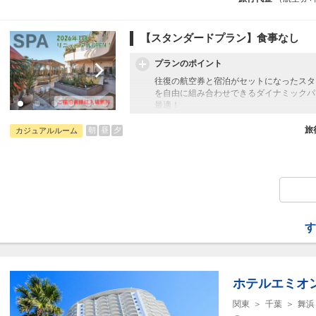
【スタンダードプラン】食事なし
プランのポイント
往復の航空券と宿泊がセットになったスタ
を自由に組み合わせできるダイナミックパ
最適！
旅行期間中の1泊だけの宿泊や延泊・飛び
フライトは、安心のJAL（またはJALグ
旅
朝
昼
夕
カジュアルルーム
オプションでレンタカーや現地交通・体験
います。
す
ホテルエミオ
関東
千葉
舞浜