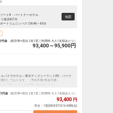
00
ゾートR・パートナーホテル
地図
より徒歩約7分
ポートリムジンバスで約40～65分
場
行代金
（航空券+宿泊 2名1室ご利用時 大人1名様あたり）
93,400～95,900
円
トルバスでホテル⇔東京ディズニーランド(R)・パーク、
復運行しております。（予約不要/料金不要）
ジをご覧いただくかお問い合わせください
ンダードな＜食事無し＞プランです。フライトと宿泊
行代金
（航空券+宿泊 2名1室ご利用時 大人1名様あたり）
ッケージだから、一都市滞在はもちろん周遊旅行にも
93,400
円
空き：
1室
(08月07日16:00時点)
泊なども自由自在です。
ループ）確約！フライトマイル50%貯まります。