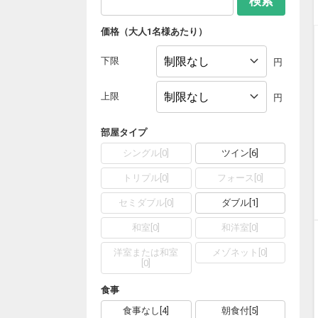
検索
価格（大人1名様あたり）
下限
円
上限
円
部屋タイプ
シングル
[
0
]
ツイン
[
6
]
トリプル
[
0
]
フォース
[
0
]
セミダブル
[
0
]
ダブル
[
1
]
和室
[
0
]
和洋室
[
0
]
洋室または和室
メゾネット
[
0
]
[
0
]
食事
食事なし
[
4
]
朝食付
[
5
]