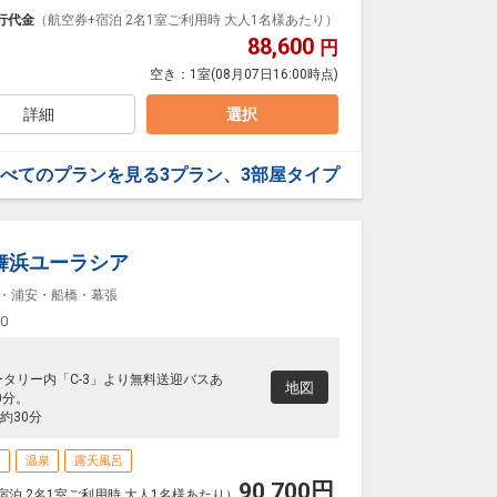
泊なども自由自在です。
行代金
（航空券+宿泊 2名1室ご利用時 大人1名様あたり）
ループ）確約！フライトマイル50%貯まります。
88,600
円
プランなどの追加（同時予約）が可能なプランもござ
空き：
1室
(08月07日16:00時点)
詳細
選択
べてのプランを見る
3プラン、3部屋タイプ
料
舞浜ユーラシア
・浦安・船橋・幕張
00
ータリー内「C-3」より無料送迎バスあ
地図
0分。
約30分
場
温泉
露天風呂
90,700
円
宿泊 2名1室ご利用時 大人1名様あたり）