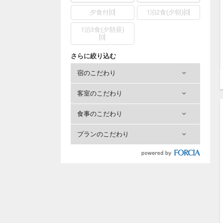
夕食付
[
0
]
1泊2食(夕朝)
[
0
]
1泊3食(夕朝昼)
[
0
]
さらに絞り込む
宿のこだわり
客室のこだわり
食事のこだわり
プランのこだわり