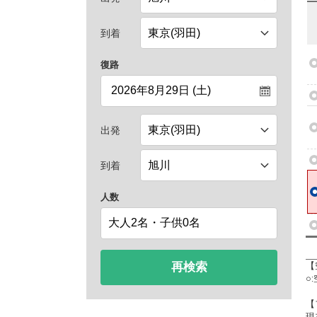
到着
復路
出発
到着
人数
再検索
【
○
【
現