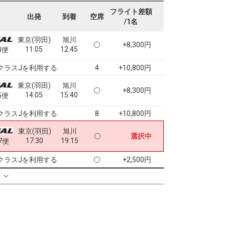
07:35
09:10
1便
フライト差額
出発
到着
空席
/1名
クラスJを利用する
+9,700円
東京(羽田)
旭川
+8,300円
11:05
12:45
3便
クラスJを利用する
+10,800円
4
東京(羽田)
旭川
+8,300円
14:05
15:40
5便
クラスJを利用する
+10,800円
8
東京(羽田)
旭川
選択中
17:30
19:15
7便
クラスJを利用する
+2,500円
る