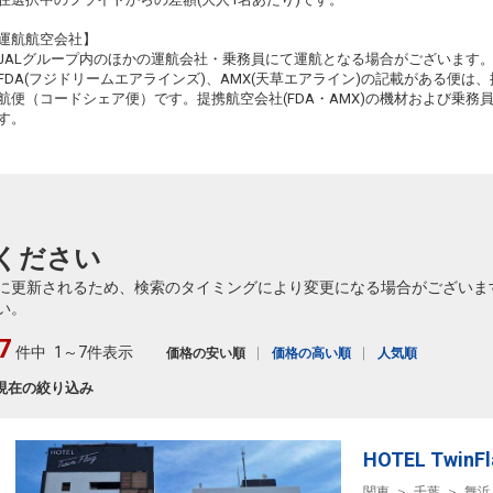
運航航空会社】
JALグループ内のほかの運航会社・乗務員にて運航となる場合がございます
FDA(フジドリームエアラインズ)、AMX(天草エアライン)の記載がある便は、提
航便（コードシェア便）です。提携航空会社(FDA・AMX)の機材および乗
す。
ください
に更新されるため、検索のタイミングにより変更になる場合がございま
い。
7
件中
1～7件表示
価格の安い順
価格の高い順
人気順
現在の絞り込み
HOTEL TwinF
関東
千葉
舞浜