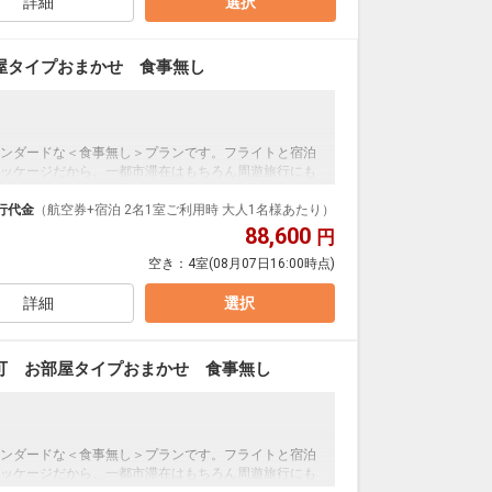
詳細
選択
屋タイプおまかせ 食事無し
料
ンダードな＜食事無し＞プランです。フライトと宿泊
ッケージだから、一都市滞在はもちろん周遊旅行にも
泊なども自由自在です。
行代金
（航空券+宿泊 2名1室ご利用時 大人1名様あたり）
ループ）確約！フライトマイル50%貯まります。
88,600
円
プランなどの追加（同時予約）が可能なプランもござ
空き：
4室
(08月07日16:00時点)
詳細
選択
可 お部屋タイプおまかせ 食事無し
料
ンダードな＜食事無し＞プランです。フライトと宿泊
ッケージだから、一都市滞在はもちろん周遊旅行にも