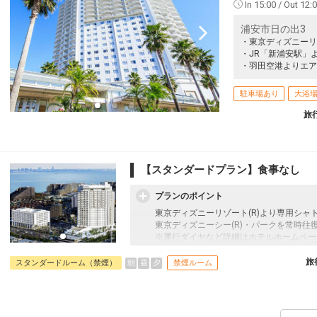
In 15:00 / Out 12:
浦安市日の出3
・東京ディズニーリ
・JR「新浦安駅」
・羽田空港よりエア
駐車場あり
大浴
旅
【スタンダードプラン】食事なし
プランのポイント
東京ディズニーリゾート(R)より専用シャ
東京ディズニーシー(R)・パークを常時往
※運行ダイヤなど詳細はホテルホームペー
往復の航空券と宿泊がセットになったスタ
旅
朝
昼
夕
スタンダードルーム（禁煙）
禁煙ルーム
を自由に組み合わせできるダイナミックパ
最適！
旅行期間中の1泊だけの宿泊や延泊・飛び
フライトは、安心のJAL（またはJALグ