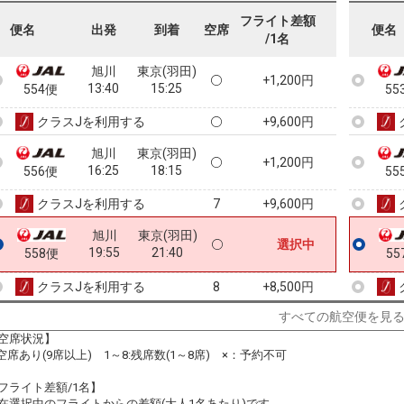
09:50
11:35
552便
55
フライト差額
便名
出発
到着
空席
便名
/1名
クラスJを利用する
+9,600円
6
旭川
東京(羽田)
+1,200円
13:40
15:25
554便
55
クラスJを利用する
+9,600円
旭川
東京(羽田)
+1,200円
16:25
18:15
556便
55
クラスJを利用する
+9,600円
7
旭川
東京(羽田)
選択中
19:55
21:40
558便
55
クラスJを利用する
+8,500円
8
すべての航空便を見
空席状況】
:空席あり(9席以上) 1～8:残席数(1～8席) ×：予約不可
フライト差額/1名】
在選択中のフライトからの差額(大人1名あたり)です。