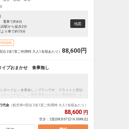
00
3
駅 電車で約6分
地図
塩浜駅から徒歩2分
駅より車で約15分
5分以内
88,600
円
宿泊 2名1室ご利用時 大人1名様あたり）
タイプおまかせ 食事無し
ンダードな＜食事無し＞プランです。フライトと宿泊
ッケージだから、一都市滞在はもちろん周遊旅行にも
泊なども自由自在です。
行代金
（航空券+宿泊 2名1室ご利用時 大人1名様あたり）
ループ）確約！フライトマイル50%貯まります。
88,600
円
プランなどの追加（同時予約）が可能なプランもござ
空き：
2室
(08月07日16:00時点)