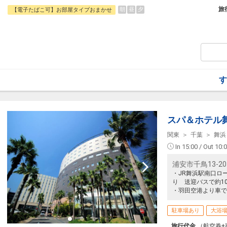
旅行期間中の1泊だけの宿泊や延泊・飛び
旅
朝
昼
夕
【電子たばこ可】お部屋タイプおまかせ
フライトは、安心のJAL（またはJALグ
オプションでレンタカーや現地交通・体験
います。
【チェックイン・アウトについて】
・チェックイン 18:00より
・チェックアウト 12：00まで
す
【添い寝について】
・大人1名様につき、添い寝1名様まで無
※添い寝2人目より2,500円現地払い
。
スパ＆ホテル
関東
千葉
舞浜
In 15:00 / Out 10:
浦安市千鳥13-20
・JR舞浜駅南口ロ
り 送迎バスで約1
・羽田空港より車で
駐車場あり
大浴
旅行代金
（航空券+