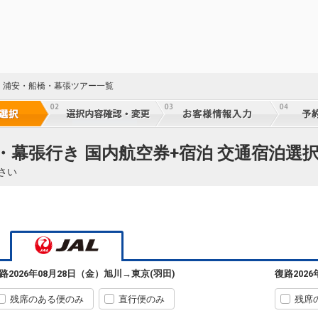
・浦安・船橋・幕張ツアー一覧
・幕張行き 国内航空券+宿泊 交通宿泊選
さい
路
2026年08月28日（金）
旭川
→
東京(羽田)
復路
202
残席のある便のみ
直行便のみ
残席
旭川
東京(羽田)
+1,200円