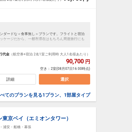
ンダードな＜食事無し＞プランです。フライトと宿泊
ッケージだから、一都市滞在はもちろん周遊旅行にも
泊なども自由自在です。
ループ）確約！フライトマイル50%貯まります。
行代金
（航空券+宿泊 2名1室ご利用時 大人1名様あたり）
プランなどの追加（同時予約）が可能なプランもござ
90,700
円
空き：
2室
(08月07日16:00時点)
詳細
選択
べてのプランを見る
1プラン、1部屋タイプ
ン東京ベイ（エミオンタワー）
・浦安・船橋・幕張