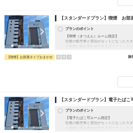
【チェックイン・アウトについて】
・チェックイン 18:00より
・チェックアウト 12：00まで
【スタンダードプラン】喫煙 お部
【添い寝について】
・大人1名様につき、添い寝1名様まで無
プランのポイント
※添い寝2人目より2,500円現地払い
【喫煙（きつえん）ルーム指定】
往復の航空券と宿泊がセットになったスタ
を自由に組み合わせできるダイナミックパ
最適！
旅行期間中の1泊だけの宿泊や延泊・飛び
旅
朝
昼
夕
【喫煙】お部屋タイプおまかせ
フライトは、安心のJAL（またはJALグ
オプションでレンタカーや現地交通・体験
います。
【チェックイン・アウトについて】
・チェックイン 18:00より
・チェックアウト 12：00まで
【スタンダードプラン】電子たばこ
【添い寝について】
・大人1名様につき、添い寝1名様まで無
プランのポイント
※添い寝2人目より2,500円現地払い
【電子たばこ可ルーム指定】
往復の航空券と宿泊がセットになったスタ
を自由に組み合わせできるダイナミックパ
最適！