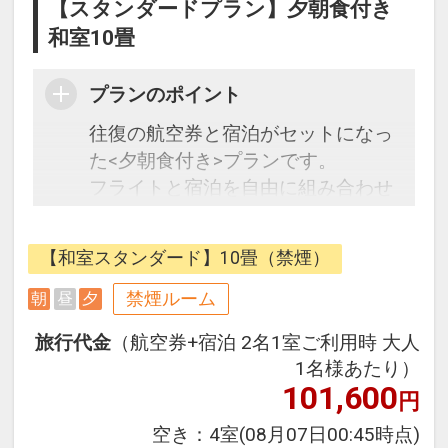
【スタンダードプラン】夕朝食付き
和室10畳
プランのポイント
往復の航空券と宿泊がセットになっ
た<夕朝食付き>プランです。
フライトと宿泊を自由に組み合わせ
できるダイナミックパッケージだか
ら、一都市滞在はもちろん周遊旅行
【和室スタンダード】10畳（禁煙）
にも最適！
旅行期間中の1泊だけの宿泊や延
禁煙ルーム
朝
昼
夕
泊・飛び泊なども自由自在です。
旅行代金
（航空券+宿泊 2名1室ご利用時 大人
フライトは、安心のJALまたは
1名様あたり）
（JALグループ）確約！フライトマ
101,600
円
イル50％貯まります。
オプションでレンタカーや現地交
空き：
4室
(08月07日00:45時点)