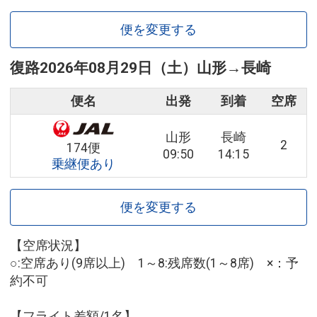
便を変更する
復路
2026年08月29日（土）
山形
→
長崎
便名
出発
到着
空席
山形
長崎
2
174便
09:50
14:15
乗継便あり
便を変更する
【空席状況】
○:空席あり(9席以上) 1～8:残席数(1～8席) ×：予
約不可
【フライト差額/1名】