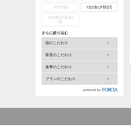
夕食付
[
0
]
1泊2食(夕朝)
[
1
]
1泊3食(夕朝昼)
[
0
]
さらに絞り込む
宿のこだわり
客室のこだわり
食事のこだわり
プランのこだわり