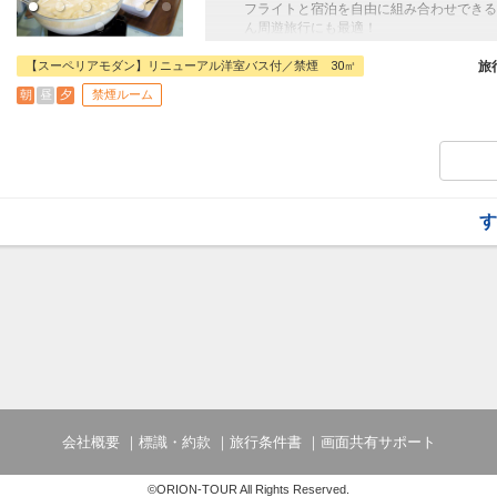
メインダイニング「ROOT」にて
フライトと宿泊を自由に組み合わせできる
ハーフビュッフェ又は季節の鍋御膳※お任
ん周遊旅行にも最適！
旅行期間中の1泊だけの宿泊や延泊・飛び
庄内浜からの新鮮シーフード、サラダハー
フライトは、安心のJALまたは（JALグ
【スーペリアモダン】リニューアル洋室バス付／禁煙 30㎡
旅
など約10種のハーフビュッフェをご用意
オプションでレンタカーや現地交通・体験
朝
昼
夕
禁煙ルーム
います。
＜朝食内容＞
メインダイニング「ROOT」にて、「和
～ 木々と暮らす、薪火リゾート。JURI
森に抱かれた佇まい、高原から眺める大自
体験と感動がここにあります。
2022年11月に「木々と暮らす、薪火リ
す
高原から見晴らす景色に癒され、薪火ラウ
お過ごしください。
＜夕食内容＞
メインダイニング「ROOT」にて
ハーフビュッフェ又は季節の鍋御膳※お任
庄内浜からの新鮮シーフード、サラダハー
など約10種のハーフビュッフェをご用意
＜朝食内容＞
会社概要
標識・約款
旅行条件書
画面共有サポート
メインダイニング「ROOT」にて、「和
©ORION-TOUR All Rights Reserved.