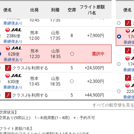
10:45
14:20
乗継便あり
フライト差額
22
便名
出発
到着
空席
便名
/1名
熊本
山形
乗継
3
+9,000円
3880便
10:45
17:35
乗継便あり
熊本
山形
8
+7,900円
2386便
17
12:00
17:35
乗継便あり
乗継
熊本
山形
選択中
628便
12:20
18:35
乗継便あり
17
クラスJを利用する
+24,500円
5
乗継
熊本
山形
+2,300円
630便
13:45
18:35
乗継便あり
22
クラスJを利用する
+44,900円
5
乗継
すべての航空便を見
空席状況】
:空席あり(9席以上) 1～8:残席数(1～8席) ×：予約不可
フライト差額/1名】
在選択中のフライトからの差額(大人1名あたり)です。