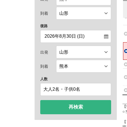
到着
復路
出発
到着
人数
再検索
【
○
【
現