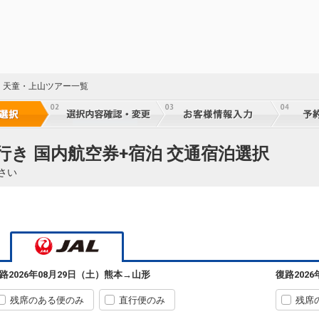
・天童・上山ツアー一覧
行き 国内航空券+宿泊 交通宿泊選択
熊本
山形
+9,000円
2382便
09:15
14:20
さい
乗継便あり
熊本
山形
8
+9,000円
2382便
09:15
17:35
乗継便あり
熊本
山形
8
+2,300円
626便
10:20
18:35
乗継便あり
路
2026年08月29日（土）
熊本
→
山形
復路
202
22
クラスJを利用する
+44,900円
5
乗継
残席のある便のみ
直行便のみ
残席
熊本
山形
+9,000円
3880便