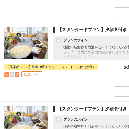
～ 木々と暮らす、薪火リゾート。JURIN
森に抱かれた佇まい、高原から眺める大自
体験と感動がここにあります。
2022年11月に「木々と暮らす、薪火リ
【スタンダードプラン】夕朝食付き
高原から見晴らす景色に癒され、薪火ラウ
お過ごしください。
プランのポイント
＜夕食内容＞
往復の航空券と宿泊がセットになった<夕
メインダイニング「ROOT」にて
フライトと宿泊を自由に組み合わせできる
ハーフビュッフェ又は季節の鍋御膳※お任
ん周遊旅行にも最適！
旅行期間中の1泊だけの宿泊や延泊・飛び
庄内浜からの新鮮シーフード、サラダハー
フライトは、安心のJALまたは（JALグ
【倶楽部ルーム】和室10畳＋ベット バス・トイレ付（禁煙）
旅
など約10種のハーフビュッフェをご用意
オプションでレンタカーや現地交通・体験
朝
昼
夕
禁煙ルーム
います。
＜朝食内容＞
メインダイニング「ROOT」にて、「和
～ 木々と暮らす、薪火リゾート。JURI
森に抱かれた佇まい、高原から眺める大自
体験と感動がここにあります。
2022年11月に「木々と暮らす、薪火リ
【スタンダードプラン】夕朝食付き
高原から見晴らす景色に癒され、薪火ラウ
お過ごしください。
プランのポイント
＜夕食内容＞
往復の航空券と宿泊がセットになった<夕