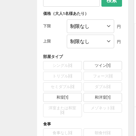
検索
価格（大人1名様あたり）
下限
円
上限
円
部屋タイプ
シングル
[
0
]
ツイン
[
1
]
トリプル
[
0
]
フォース
[
0
]
セミダブル
[
0
]
ダブル
[
0
]
和室
[
1
]
和洋室
[
1
]
洋室または和室
メゾネット
[
0
]
[
0
]
食事
食事なし
[
0
]
朝食付
[
0
]