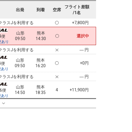
山形
熊本
フライト差額
+5,300円
34便
出発
到着
空席
08:50
15:00
/1名
便あり
クラスJを利用する
+7,800円
山形
熊本
選択中
4便
09:50
14:30
便あり
クラスJを利用する
― 円
山形
熊本
+0円
4便
09:50
16:20
便あり
クラスJを利用する
― 円
山形
熊本
4
+11,900円
36便
14:50
18:35
便あり
る