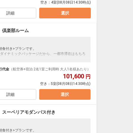
空き：
4室
(08月08日14:30時点)
 ～
詳細
選択
然の絶景、そして満点の星空。都市にはない、特別な
ゾート」としてリニューアル。
 倶楽部ルーム
ンジや薪火グリルで香りを楽しみ、記憶に残る時間を
朝食付き>プランです。
ダイナミックパッケージだから、一都市滞在はもちろ
せ
泊なども自由自在です。
ブ、県産野菜のグラタン、山形芋煮、樹林特製カレー
ループ）確約！フライトマイル50％貯まります。
行代金
（航空券+宿泊 2名1室ご利用時 大人1名様あたり）
。
プランなどの追加（同時予約）が可能なプランもござ
101,600
円
空き：
5室
(08月08日14:30時点)
洋バイキング」※日により和定食となる場合がございます
N ～
詳細
選択
然の絶景、そして満点の星空。都市にはない、特別な
ゾート」としてリニューアル。
 スーペリアモダンバス付き
ンジや薪火グリルで香りを楽しみ、記憶に残る時間を
朝食付き>プランです。