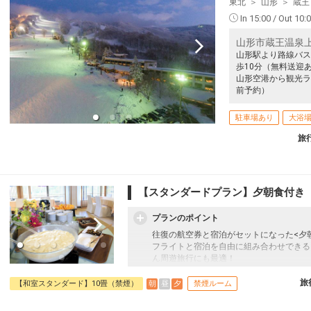
東北
山形
蔵王
In 15:00 / Out 10:
山形市蔵王温泉上
山形駅より路線バス
歩10分（無料送迎あり）
山形空港から観光ラ
前予約）
駐車場あり
大浴
旅
【スタンダードプラン】夕朝食付き 
プランのポイント
往復の航空券と宿泊がセットになった<夕
フライトと宿泊を自由に組み合わせできる
ん周遊旅行にも最適！
旅行期間中の1泊だけの宿泊や延泊・飛び
フライトは、安心のJALまたは（JALグ
旅
朝
昼
夕
【和室スタンダード】10畳（禁煙）
禁煙ルーム
オプションでレンタカーや現地交通・体験
います。