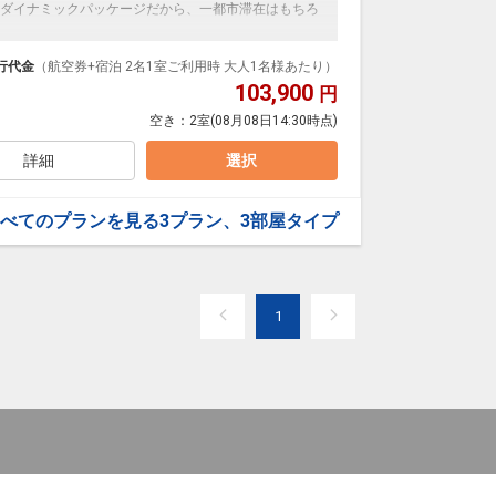
ダイナミックパッケージだから、一都市滞在はもちろ
せ
泊なども自由自在です。
ブ、県産野菜のグラタン、山形芋煮、樹林特製カレー
ループ）確約！フライトマイル50％貯まります。
行代金
（航空券+宿泊 2名1室ご利用時 大人1名様あたり）
。
プランなどの追加（同時予約）が可能なプランもござ
103,900
円
空き：
2室
(08月08日14:30時点)
洋バイキング」※日により和定食となる場合がございます
N ～
詳細
選択
然の絶景、そして満点の星空。都市にはない、特別な
ゾート」としてリニューアル。
べてのプランを見る
3プラン、3部屋タイプ
ンジや薪火グリルで香りを楽しみ、記憶に残る時間を
1
せ
ブ、県産野菜のグラタン、山形芋煮、樹林特製カレー
。
洋バイキング」※日により和定食となる場合がございます