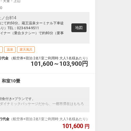
・天童・上山
00
ノ台814
にて約50分。蔵王温泉ターミナル下車徒
地図
TEL：023-694-9511
イナー（乗合タクシー）で約80分（要事
場
温泉
露天風呂
行代金
（航空券+宿泊 2名1室ご利用時 大人1名様あたり）
101,600～103,900
円
和室10畳
朝食付き>プランです。
ダイナミックパッケージだから、一都市滞在はもちろ
泊なども自由自在です。
ループ）確約！フライトマイル50％貯まります。
行代金
（航空券+宿泊 2名1室ご利用時 大人1名様あたり）
プランなどの追加（同時予約）が可能なプランもござ
101,600
円