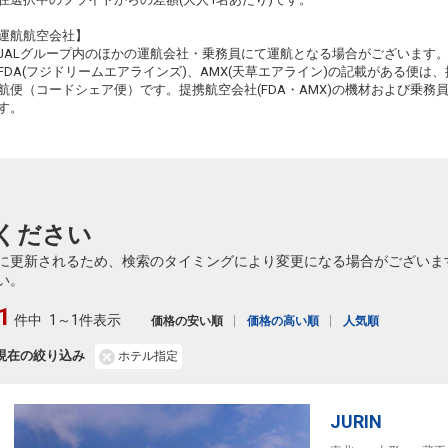
運航航空会社】
JALグループ内のほかの運航会社・乗務員にて運航となる場合がございます
FDA(フジドリームエアラインズ)、AMX(天草エアライン)の記載がある便は、提
航便（コードシェア便）です。提携航空会社(FDA・AMX)の機材および乗
す。
ください
に更新されるため、検索のタイミングにより変更になる場合がございま
い。
1
件中
1～1件表示
価格の安い順
価格の高い順
人気順
現在の絞り込み
ホテル指定
JURIN