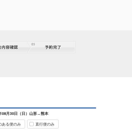
山形
熊本
6年08月30日（日）
山形
→
熊本
8
+5,300円
34便
08:50
14:20
便あり
のある便のみ
直行便のみ
クラスJを利用する
+7,800円
8