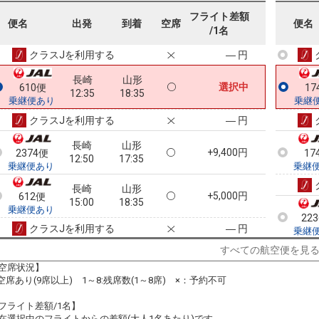
長崎
山形
フライト差額
7
+2,300円
608便
22
便名
出発
到着
空席
便名
09:55
18:35
/1名
乗継便あり
乗継
クラスJを利用する
― 円
長崎
山形
選択中
610便
17
12:35
18:35
乗継便あり
乗継
クラスJを利用する
― 円
長崎
山形
+9,400円
2374便
17
12:50
17:35
乗継便あり
乗継
長崎
山形
+5,000円
612便
15:00
18:35
乗継便あり
22
クラスJを利用する
― 円
乗継
すべての航空便を見
空席状況】
:空席あり(9席以上) 1～8:残席数(1～8席) ×：予約不可
フライト差額/1名】
在選択中のフライトからの差額(大人1名あたり)です。