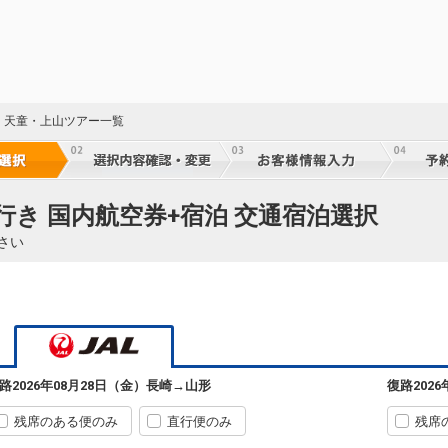
・天童・上山ツアー一覧
行き 国内航空券+宿泊 交通宿泊選択
さい
路
2026年08月28日（金）
長崎
→
山形
復路
202
22
長崎
山形
乗継
+9,400円
2372便
残席のある便のみ
直行便のみ
残席
09:05
14:10
乗継便あり