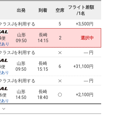
山形
長崎
フライト差額
6
+900円
34便
出発
到着
空席
08:50
14:15
/1名
便あり
クラスJを利用する
+3,500円
5
山形
長崎
2
選択中
4便
09:50
14:15
便あり
クラスJを利用する
― 円
山形
長崎
6
+31,100円
4便
09:50
15:15
便あり
クラスJを利用する
― 円
山形
長崎
+2,100円
36便
14:50
18:40
便あり
クラスJを利用する
+4,500円
る
3