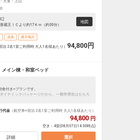
・天童・上山
00
42
地図
形蔵王ＩＣより約17Ｋｍ（約30分）
場
温泉
露天風呂
94,800
円
宿泊 2名1室ご利用時 大人1名様あたり）
 メイン棟・和室ベッド
朝食付き>プランです。
ダイナミックパッケージだから、一都市滞在はもちろ
泊なども自由自在です。
ループ）確約！フライトマイル50％貯まります。
行代金
（航空券+宿泊 2名1室ご利用時 大人1名様あたり）
プランなどの追加（同時予約）が可能なプランもござ
94,800
円
空き：
4室
(08月07日14:30時点)
温泉の中心に位置し、各観光地へアクセスしやすい立地
あり、中森ゲレンデまでは徒歩1分。
詳細
選択