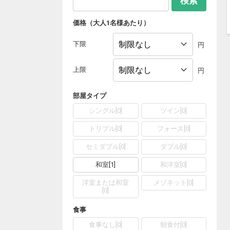
検索
価格（大人1名様あたり）
下限
円
上限
円
部屋タイプ
シングル
[
0
]
ツイン
[
0
]
トリプル
[
0
]
フォース
[
0
]
セミダブル
[
0
]
ダブル
[
0
]
和室
[
1
]
和洋室
[
0
]
洋室または和室
メゾネット
[
0
]
[
0
]
食事
食事なし
[
0
]
朝食付
[
0
]