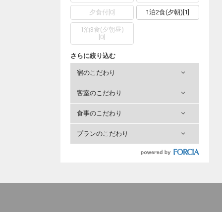
夕食付
[
0
]
1泊2食(夕朝)
[
1
]
1泊3食(夕朝昼)
[
0
]
さらに絞り込む
宿のこだわり
客室のこだわり
食事のこだわり
プランのこだわり