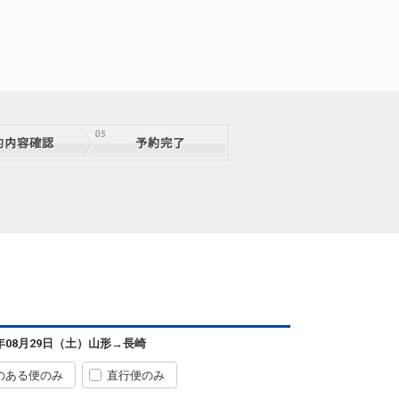
山形
長崎
6年08月29日（土）
山形
→
長崎
7
+2,100円
34便
08:50
12:30
便あり
のある便のみ
直行便のみ
クラスJを利用する
+4,500円
3