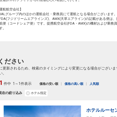
運航航空会社】
JALグループ内のほかの運航会社・乗務員にて運航となる場合がございます
FDA(フジドリームエアラインズ)、AMX(天草エアライン)の記載がある便は、提
航便（コードシェア便）です。提携航空会社(FDA・AMX)の機材および乗
す。
ください
に更新されるため、検索のタイミングにより変更になる場合がございま
い。
1
件中
1～1件表示
価格の安い順
価格の高い順
人気順
現在の絞り込み
ホテル指定
ホテルルーセ