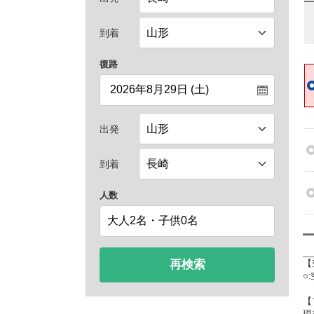
到着
復路
出発
到着
人数
再検索
【
○
【
現