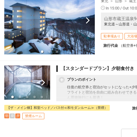
東北
山形
蔵王
In 15:00 / Out 10:
山形市蔵王温泉9
東北道～山形道・山
駐車場あり
大浴
旅行代金
（航空券+
【スタンダードプラン】夕朝食付き
プランのポイント
往復の航空券と宿泊がセットになった<夕
フライトと宿泊を自由に組み合わせできる
ん周遊旅行にも最適！
旅行期間中の1泊だけの宿泊や延泊・飛び
フライトは、安心のJALまたは（JALグ
【ザ・メイン棟】和室ベッド／バス付≪和モダンルーム≫（禁煙）
旅
オプションでレンタカーや現地交通・体験
朝
昼
夕
禁煙ルーム
います。
名湯リゾート ルーセントタカミヤは蔵王
です。目の前には蔵王中央ロープウェイが