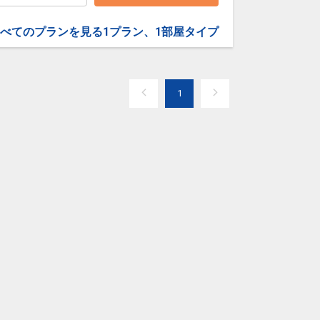
に出られる最適地。
かな雰囲気と安らぎの空間を演出します。
べてのプランを見る
1プラン、1部屋タイプ
1
異なります）
寝具なし、現地払い）