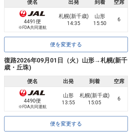
便名
出発
到着
空席
札幌(新千歳)
山形
6
4491便
14:35
15:50
※FDA共同運航
便を変更する
復路
2026年09月01日（火）
山形
→
札幌(新千
歳・丘珠)
便名
出発
到着
空席
山形
札幌(新千歳)
6
4490便
13:55
15:05
※FDA共同運航
便を変更する