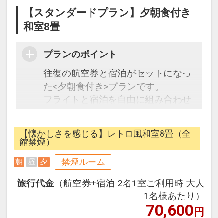
【スタンダードプラン】夕朝食付き
和室8畳
プランのポイント
往復の航空券と宿泊がセットになっ
た<夕朝食付き>プランです。
フライトと宿泊を自由に組み合わせ
できるダイナミックパッケージだか
ら、一都市滞在はもちろん周遊旅行
【懐かしさを感じる】レトロ風和室8畳（全
にも最適！
館禁煙）
旅行期間中の1泊だけの宿泊や延
禁煙ルーム
朝
昼
夕
泊・飛び泊なども自由自在です。
フライトは、安心のJALまたは
旅行代金
（航空券+宿泊 2名1室ご利用時 大人
（JALグループ）確約！フライトマ
1名様あたり）
イル50％貯まります。
70,600
円
オプションでレンタカーや現地交